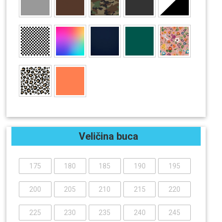
Veličina buca
175
180
185
190
195
200
205
210
215
220
225
230
235
240
245