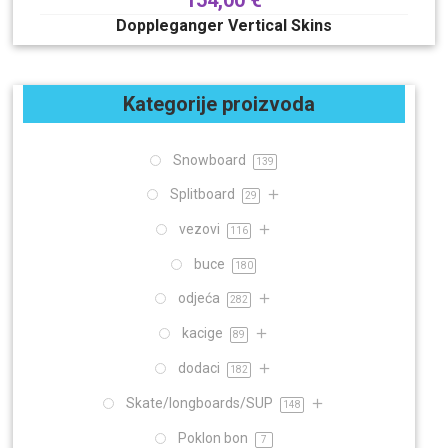
154,00
€
Doppleganger Vertical Skins
Kategorije proizvoda
Snowboard
139
Splitboard
29
vezovi
116
buce
180
odjeća
282
kacige
89
dodaci
182
Skate/longboards/SUP
148
Poklon bon
7