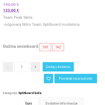
190,00
€
133,00
€
Team Peak Skins
-odgovara Nitro Team Splitboard modelima
Dužina snowboard
159
162
-
+
Dodaj u košaricu
Povratak na proizvode
Kategorija:
Splitboard koža
Opis
Dodatne informacije