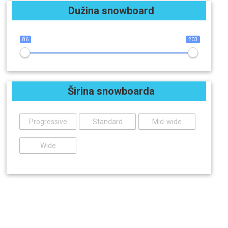
Dužina snowboard
86
203
Širina snowboarda
Progressive
Standard
Mid-wide
Wide