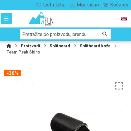
Lista želja
Moj račun
Košarica
Proizvodi
Splitboard
Splitboard koža
Team Peak Skins
-30%