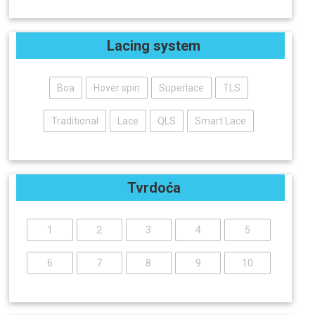
Lacing system
Boa
Hover spin
Superlace
TLS
Traditional
Lace
QLS
Smart Lace
Tvrdoća
1
2
3
4
5
6
7
8
9
10