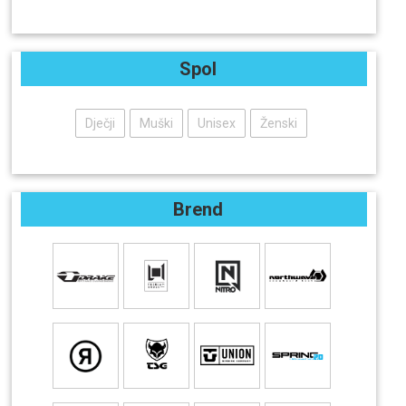
Spol
Dječji
Muški
Unisex
Ženski
Brend