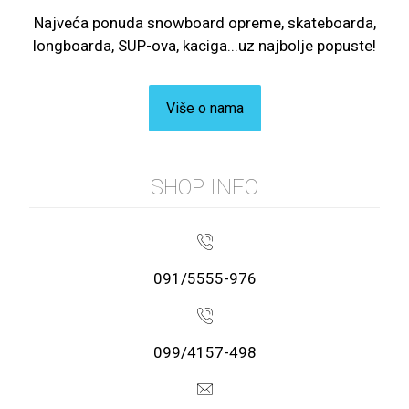
Najveća ponuda snowboard opreme, skateboarda,
longboarda, SUP-ova, kaciga...uz najbolje popuste!
Više o nama
SHOP INFO
091/5555-976
099/4157-498