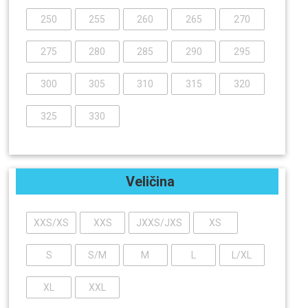
250
255
260
265
270
275
280
285
290
295
300
305
310
315
320
325
330
Veličina
XXS/XS
XXS
JXXS/JXS
XS
S
S/M
M
L
L/XL
XL
XXL