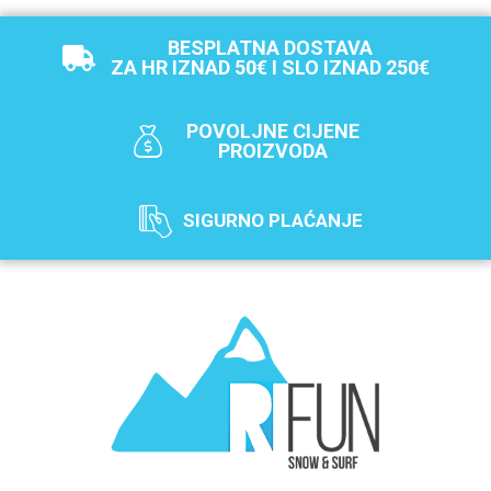
BESPLATNA DOSTAVA
ZA HR IZNAD 50€ I SLO IZNAD 250€
POVOLJNE CIJENE
PROIZVODA
SIGURNO PLAĆANJE