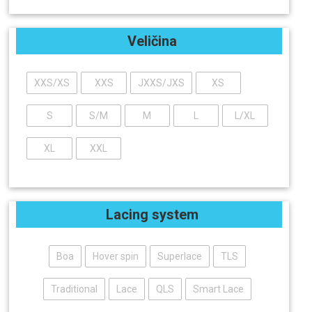
Veličina
XXS/XS
XXS
JXXS/JXS
XS
S
S/M
M
L
L/XL
XL
XXL
Lacing system
Boa
Hover spin
Superlace
TLS
Traditional
Lace
QLS
Smart Lace