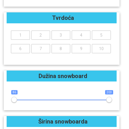
Tvrdoća
1
2
3
4
5
6
7
8
9
10
Dužina snowboard
86
203
Širina snowboarda