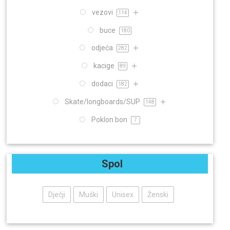
vezovi
114
buce
180
odjeća
282
kacige
89
dodaci
182
Skate/longboards/SUP
148
Poklon bon
7
Spol
Dječji
Muški
Unisex
Ženski