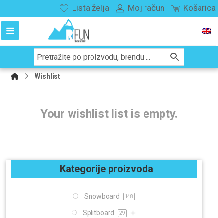
Lista želja
Moj račun
Košarica
Wishlist
Your wishlist list is empty.
Kategorije proizvoda
Snowboard
148
Splitboard
29