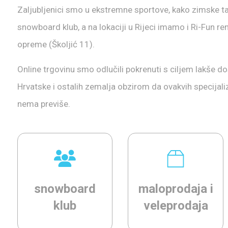
Zaljubljenici smo u ekstremne sportove, kako zimske tako
snowboard klub, a na lokaciji u Rijeci imamo i Ri-Fun r
opreme (Školjić 11).
Online trgovinu smo odlučili pokrenuti s ciljem lakše d
Hrvatske i ostalih zemalja obzirom da ovakvih specijaliz
nema previše.
snowboard
maloprodaja i
klub
veleprodaja