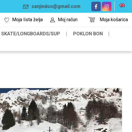
sanjindoo@gmail.com
Moja lista želja
Moj račun
Moja košarica
SKATE/LONGBOARDS/SUP
POKLON BON