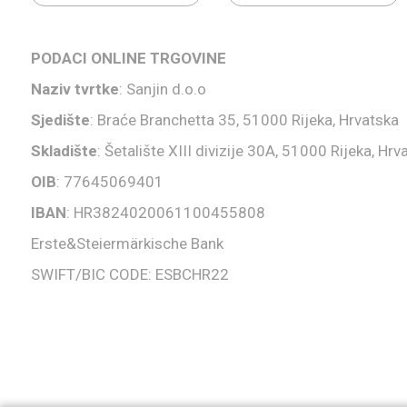
PODACI ONLINE TRGOVINE
Naziv tvrtke
: Sanjin d.o.o
Sjedište
: Braće Branchetta 35, 51000 Rijeka, Hrvatska
Skladište
: Šetalište XIII divizije 30A, 51000 Rijeka, Hrv
OIB
: 77645069401
IBAN
: HR3824020061100455808
Erste&Steiermärkische Bank
SWIFT/BIC CODE: ESBCHR22