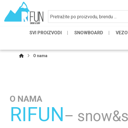
SVI PROIZVODI
SNOWBOARD
VEZO
O nama
O NAMA
RIFUN
– snow&s