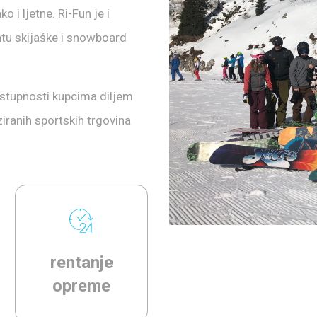
 i ljetne. Ri-Fun je i
entu skijaške i snowboard
ostupnosti kupcima diljem
iranih sportskih trgovina
rentanje
opreme