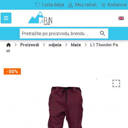
Lista želja
Moj račun
Košarica
Proizvodi
odjeća
hlače
L1 Thunder Pa
nt
-50%