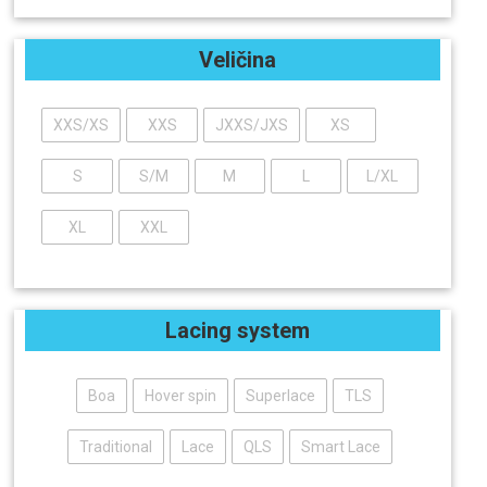
Veličina
XXS/XS
XXS
JXXS/JXS
XS
S
S/M
M
L
L/XL
XL
XXL
Lacing system
Boa
Hover spin
Superlace
TLS
Traditional
Lace
QLS
Smart Lace