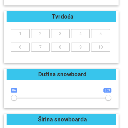
Tvrdoća
1
2
3
4
5
6
7
8
9
10
Dužina snowboard
86
203
Širina snowboarda