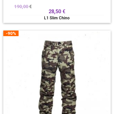
190,00
€
28,50
€
L1 Slim Chino
-90%