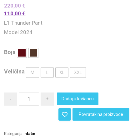
220,00
€
110,00
€
L1 Thunder Pant
Model 2024
Boja
Veličina
M
L
XL
XXL
-
+
Dodaj u košaricu
Povratak na proizvode
Kategorija:
hlače