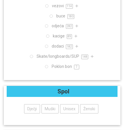
vezovi
114
buce
180
odjeća
282
kacige
89
dodaci
182
Skate/longboards/SUP
148
Poklon bon
7
Spol
Dječji
Muški
Unisex
Ženski