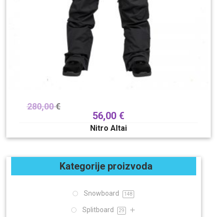
280,00
€
56,00
€
Nitro Altai
Kategorije proizvoda
Snowboard
148
Splitboard
29