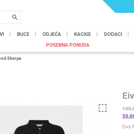
VI
BUCE
ODJEĆA
KACIGE
DODACI
POSEBNA PONUDA
ood Sherpa
Ei
100,
30,0
Eivy