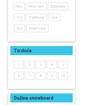
Boa
Hover spin
Superlace
TLS
Traditional
Lace
QLS
Smart Lace
Tvrdoća
1
2
3
4
5
6
7
8
9
10
Dužina snowboard