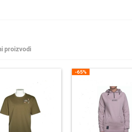
i proizvodi
-65%