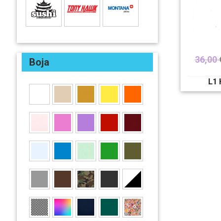
36,00
Boja
L1 