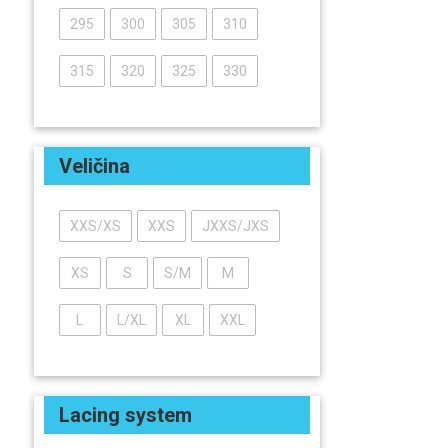
295
300
305
310
315
320
325
330
Veličina
XXS/XS
XXS
JXXS/JXS
XS
S
S/M
M
L
L/XL
XL
XXL
Lacing system