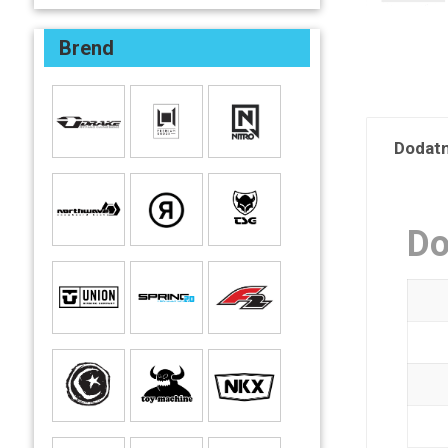
Brend
Dodatn
Do