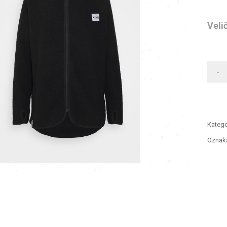
Veli
-
Katego
Oznak