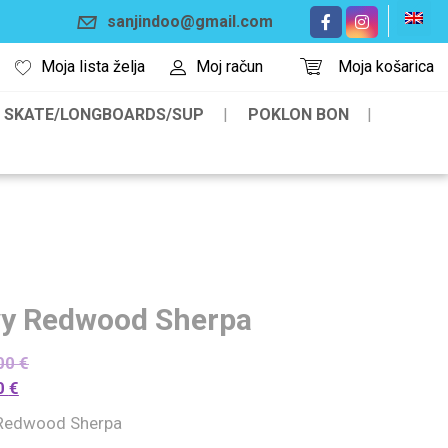
sanjindoo@gmail.com
Moja lista želja
Moj račun
Moja košarica
SKATE/LONGBOARDS/SUP
POKLON BON
vy Redwood Sherpa
00
€
0
€
 Redwood Sherpa