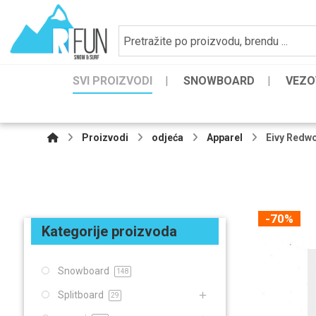
SVI PROIZVODI
SNOWBOARD
VEZO
Proizvodi
odjeća
Apparel
Eivy Redw
-70%
Kategorije proizvoda
Snowboard
148
Splitboard
29