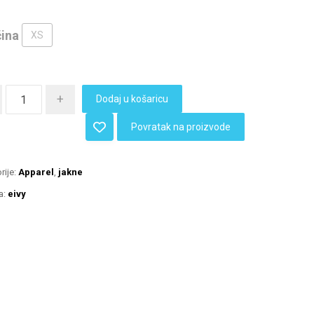
čina
XS
+
Dodaj u košaricu
Povratak na proizvode
rije:
Apparel
,
jakne
a:
eivy