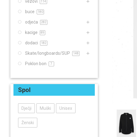
vezovi
114
buce
180
odjeća
282
kacige
89
dodaci
182
Skate/longboards/SUP
148
Poklon bon
7
Spol
Dječji
Muški
Unisex
Ženski