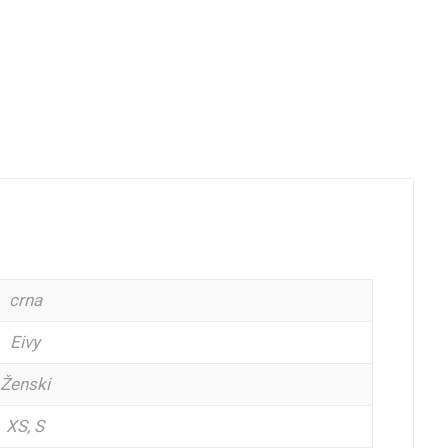
crna
Eivy
Ženski
XS, S