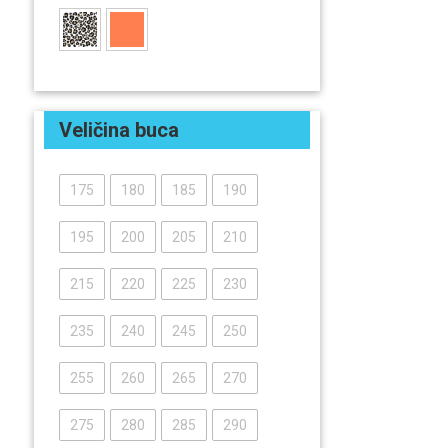
Veličina buca
175
180
185
190
195
200
205
210
215
220
225
230
235
240
245
250
255
260
265
270
275
280
285
290