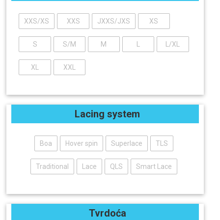
XXS/XS
XXS
JXXS/JXS
XS
S
S/M
M
L
L/XL
XL
XXL
Lacing system
Boa
Hover spin
Superlace
TLS
Traditional
Lace
QLS
Smart Lace
Tvrdoća