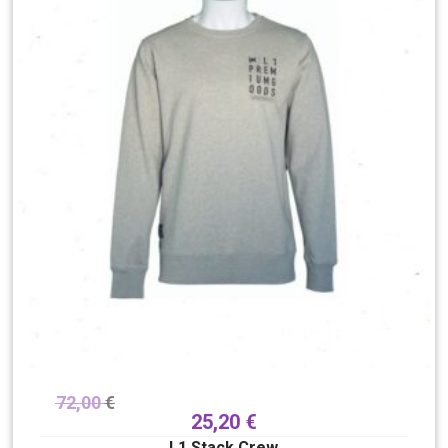
72,00
€
25,20
€
L1 Stack Crew