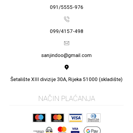
091/5555-976
099/4157-498
sanjindoo@gmail.com
Šetalište XIII divizije 30A, Rijeka 51000 (skladište)
NAČIN PLAĆANJA