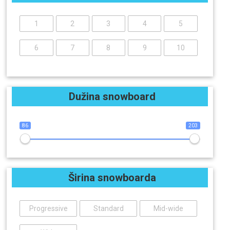
1
2
3
4
5
6
7
8
9
10
Dužina snowboard
86
203
Širina snowboarda
Progressive
Standard
Mid-wide