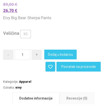
89,00
€
26,70
€
Eivy Big Bear Sherpa Pants
Veličina
XS
-
+
Dodaj u košaricu
Povratak na proizvode
Kategorija:
Apparel
Oznaka:
eivy
Dodatne informacije
Recenzije (0)