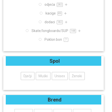
odjeća
282
kacige
89
dodaci
182
Skate/longboards/SUP
148
Poklon bon
7
Spol
Dječji
Muški
Unisex
Ženski
Brend