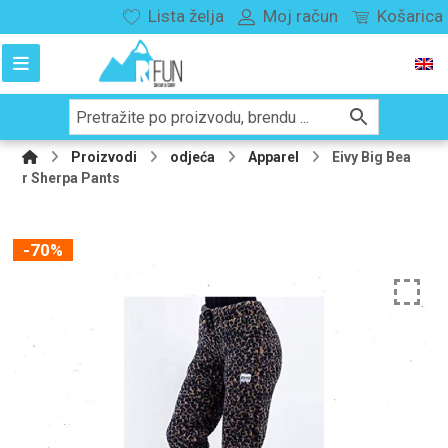
Lista želja
Moj račun
Košarica
Proizvodi
odjeća
Apparel
Eivy Big Bea
r Sherpa Pants
-70%