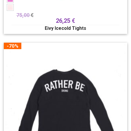
75,00
€
26,25
€
Eivy Icecold Tights
-70%