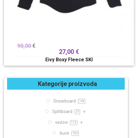
90,00
€
27,00
€
Eivy Boxy Fleece SKI
Kategorije proizvoda
Snowboard
148
Splitboard
29
vezovi
114
buce
180