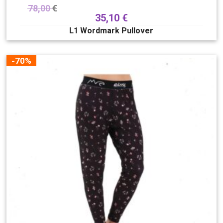
78,00
€
35,10
€
L1 Wordmark Pullover
-70%