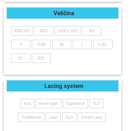
Veličina
XXS/XS
XXS
JXXS/JXS
XS
S
S/M
M
L
L/XL
XL
XXL
Lacing system
Boa
Hover spin
Superlace
TLS
Traditional
Lace
QLS
Smart Lace