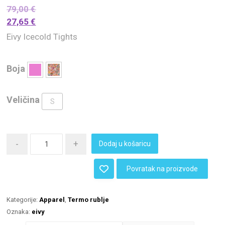
79,00
€
27,65
€
Eivy Icecold Tights
Boja
Veličina
S
-
+
Dodaj u košaricu
Povratak na proizvode
Kategorije:
Apparel
,
Termo rublje
Oznaka:
eivy