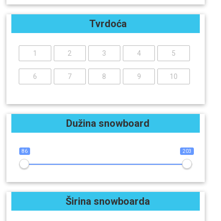
Tvrdoća
1
2
3
4
5
6
7
8
9
10
Dužina snowboard
86
203
Širina snowboarda