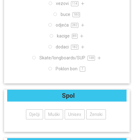
vezovi
114
buce
180
odjeća
282
kacige
89
dodaci
182
Skate/longboards/SUP
148
Poklon bon
7
Spol
Dječji
Muški
Unisex
Ženski