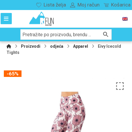
Lista želja
Moj račun
Košarica
Proizvodi
odjeća
Apparel
Eivy Icecold
Tights
-65%