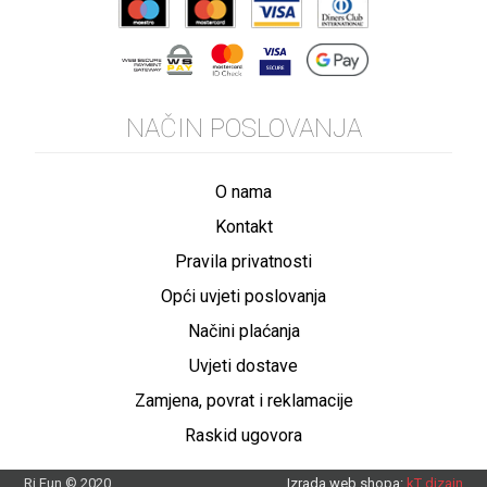
NAČIN POSLOVANJA
O nama
Kontakt
Pravila privatnosti
Opći uvjeti poslovanja
Načini plaćanja
Uvjeti dostave
Zamjena, povrat i reklamacije
Raskid ugovora
Ri Fun © 2020.
Izrada web shopa:
kT dizajn