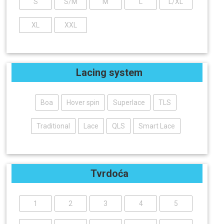
S
S/M
M
L
L/XL
XL
XXL
Lacing system
Boa
Hover spin
Superlace
TLS
Traditional
Lace
QLS
Smart Lace
Tvrdoća
1
2
3
4
5