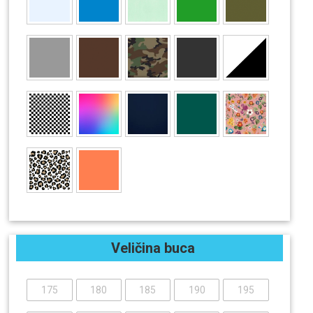
Veličina buca
175
180
185
190
195