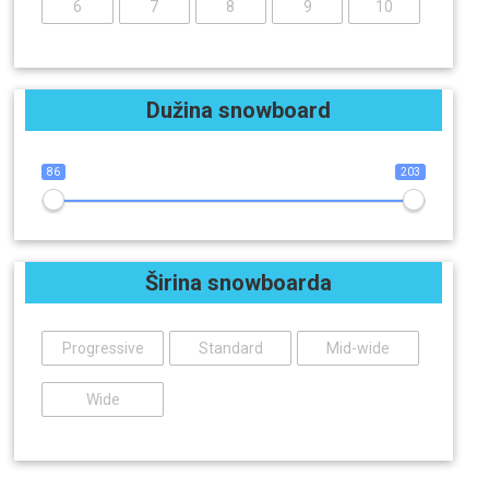
6
7
8
9
10
Dužina snowboard
86
203
Širina snowboarda
Progressive
Standard
Mid-wide
Wide