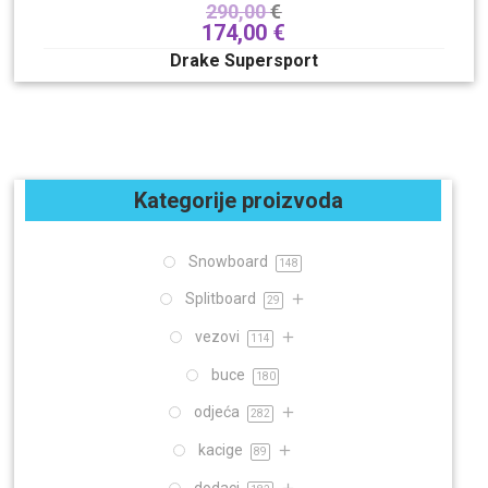
290,00
€
174,00
€
Drake Supersport
Kategorije proizvoda
Snowboard
148
Splitboard
29
vezovi
114
buce
180
odjeća
282
kacige
89