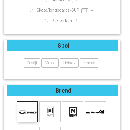
dodaci
182
Skate/longboards/SUP
148
Poklon bon
7
Spol
Dječji
Muški
Unisex
Ženski
Brend