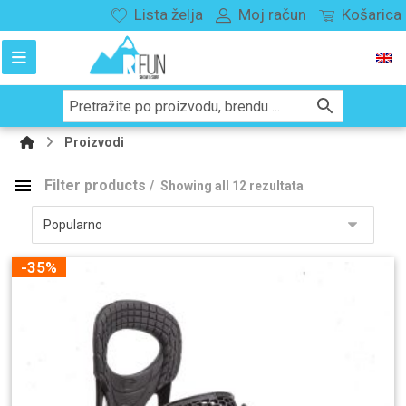
Lista želja
Moj račun
Košarica
Proizvodi
Filter products
Showing all 12 rezultata
Kategorije proizvoda
Snowboard
148
-35%
Splitboard
29
vezovi
114
buce
180
odjeća
282
kacige
89