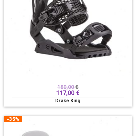
dodaci
182
Skate/longboards/SUP
148
Poklon bon
7
Spol
Dječji
Muški
Unisex
Ženski
Brend
180,00
€
117,00
€
Drake King
-35%