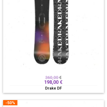
360,00
€
198,00
€
Drake DF
-50%