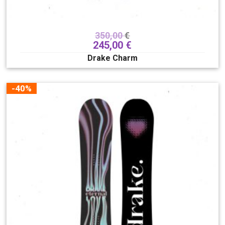
350,00
€
245,00
€
Drake Charm
-40%