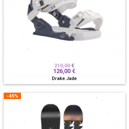
Progressive
Standard
Mid-wide
Wide
Očisti filter
210,00
€
126,00
€
Drake Jade
-45%