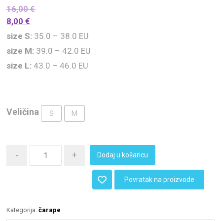
16,00
€
8,00
€
size S:
35.0 – 38.0 EU
size M:
39.0 – 42.0 EU
size L:
43.0 – 46.0 EU
Veličina
S
M
-
+
Dodaj u košaricu
Povratak na proizvode
Kategorija:
čarape