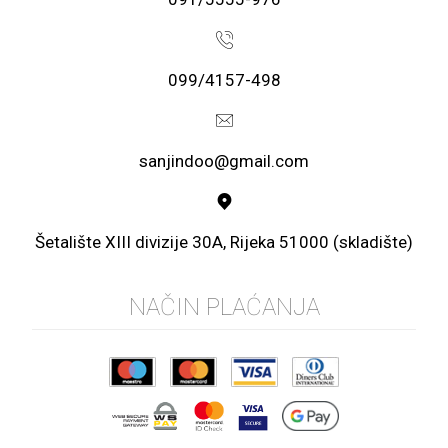
099/4157-498
sanjindoo@gmail.com
Šetalište XIII divizije 30A, Rijeka 51000 (skladište)
NAČIN PLAĆANJA