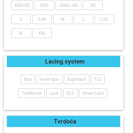
XXS/XS
XXS
JXXS/JXS
XS
S
S/M
M
L
L/XL
XL
XXL
Lacing system
Boa
Hover spin
Superlace
TLS
Traditional
Lace
QLS
Smart Lace
Tvrdoća