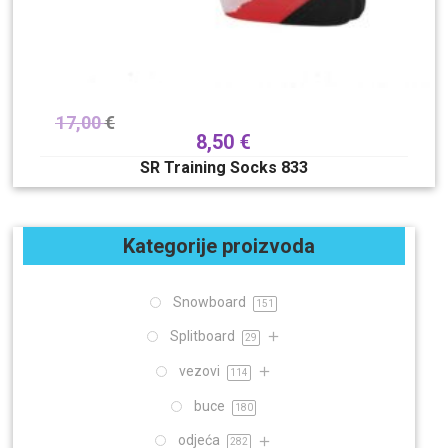
17,00
€
8,50
€
SR Training Socks 833
Kategorije proizvoda
Snowboard
151
Splitboard
29
vezovi
114
buce
180
odjeća
282