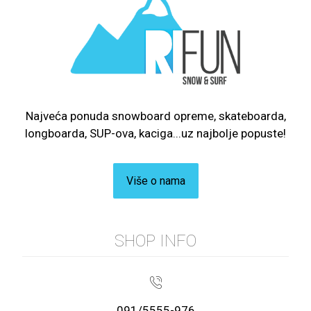
Najveća ponuda snowboard opreme, skateboarda,
longboarda, SUP-ova, kaciga...uz najbolje popuste!
Više o nama
SHOP INFO
091/5555-976