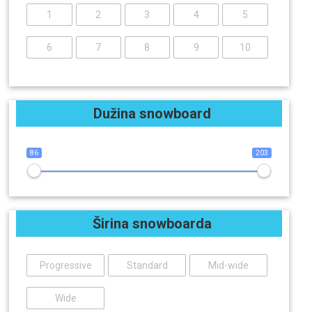
1
2
3
4
5
6
7
8
9
10
Dužina snowboard
86
203
Širina snowboarda
Progressive
Standard
Mid-wide
Wide