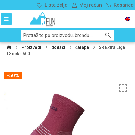
Lista želja
Moj račun
Košarica
Proizvodi
dodaci
čarape
SR Extra Ligh
t Socks 500
-50%