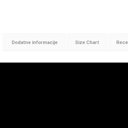
Dodatne informacije
Size Chart
Recen