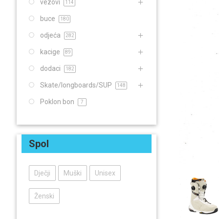
vezovi
114
buce
180
odjeća
282
kacige
89
dodaci
182
Skate/longboards/SUP
148
Poklon bon
7
Spol
Dječji
Muški
Unisex
Ženski