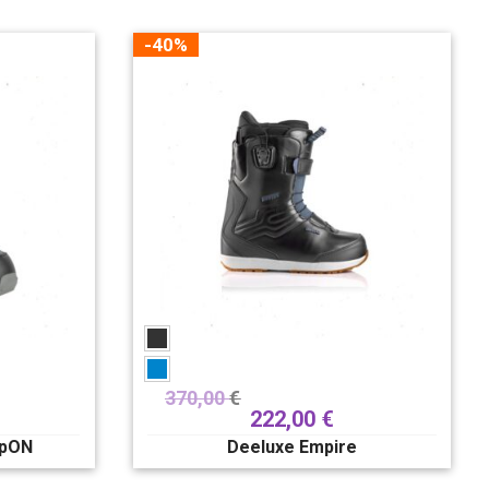
-40%
370,00
€
222,00
€
epON
Deeluxe Empire