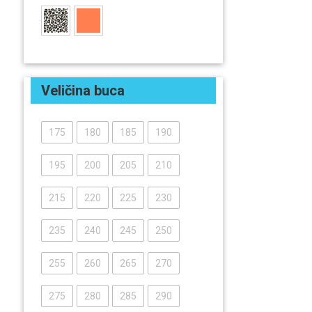
Veličina buca
175
180
185
190
195
200
205
210
215
220
225
230
235
240
245
250
255
260
265
270
275
280
285
290