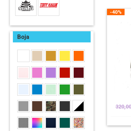
-40%
Boja
320,0