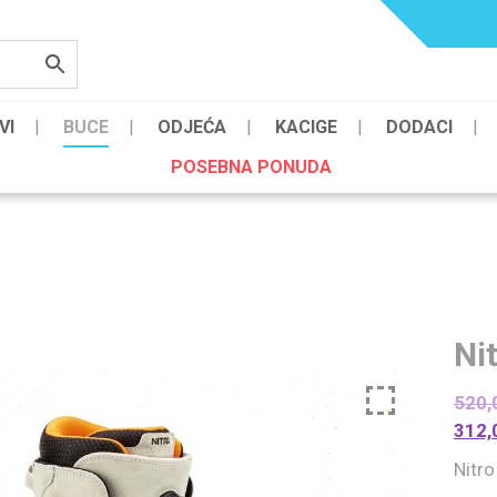
VI
BUCE
ODJEĆA
KACIGE
DODACI
POSEBNA PONUDA
Ni
520,
312,
Nitr