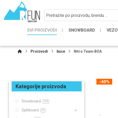
SVI PROIZVODI
SNOWBOARD
VEZO
Proizvodi
buce
Nitro Team BOA
-40%
Kategorije proizvoda
Snowboard
148
Splitboard
29