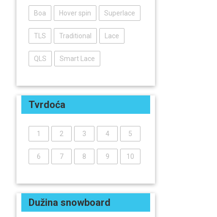
Boa
Hover spin
Superlace
TLS
Traditional
Lace
QLS
Smart Lace
Tvrdoća
1
2
3
4
5
6
7
8
9
10
Dužina snowboard