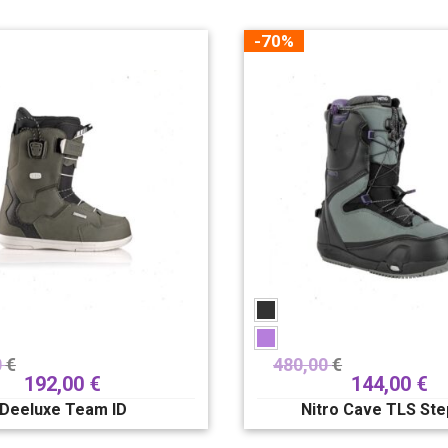
-70%
0
€
480,00
€
192,00
€
144,00
€
Deeluxe Team ID
Nitro Cave TLS St