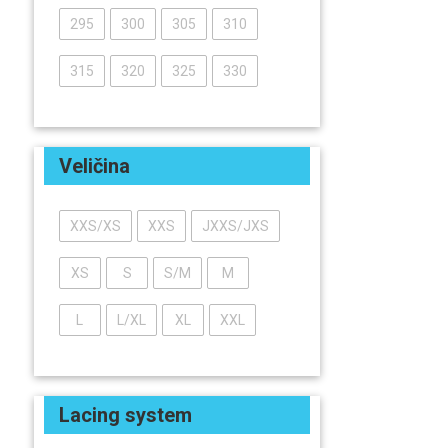
295
300
305
310
315
320
325
330
Veličina
XXS/XS
XXS
JXXS/JXS
XS
S
S/M
M
L
L/XL
XL
XXL
Lacing system