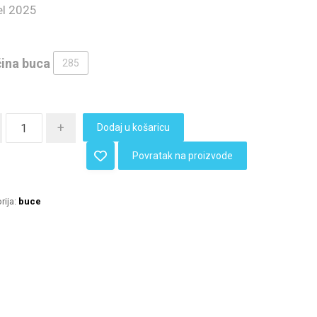
l 2025
čina buca
285
+
Dodaj u košaricu
Povratak na proizvode
rija:
buce