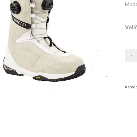
Mode
Veli
-
Katego