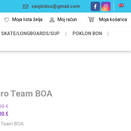
sanjindoo@gmail.com
Moja lista želja
Moj račun
Moja košarica
SKATE/LONGBOARDS/SUP
POKLON BON
tro Team BOA
00
€
00
€
o Team BOA