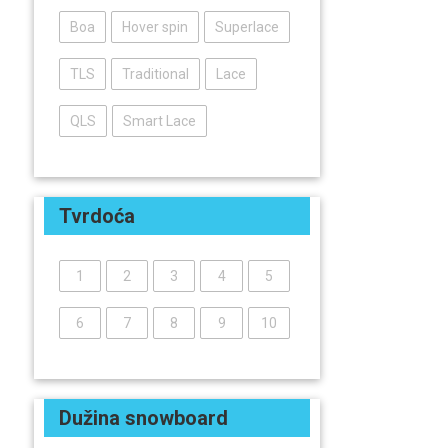
Boa
Hover spin
Superlace
TLS
Traditional
Lace
QLS
Smart Lace
Tvrdoća
1
2
3
4
5
6
7
8
9
10
Dužina snowboard