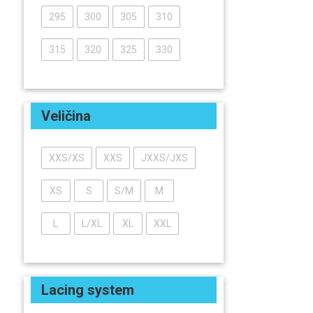
295
300
305
310
315
320
325
330
Veličina
XXS/XS
XXS
JXXS/JXS
XS
S
S/M
M
L
L/XL
XL
XXL
Lacing system