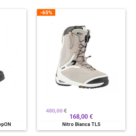
-65%
480,00
€
168,00
€
tepON
Nitro Bianca TLS