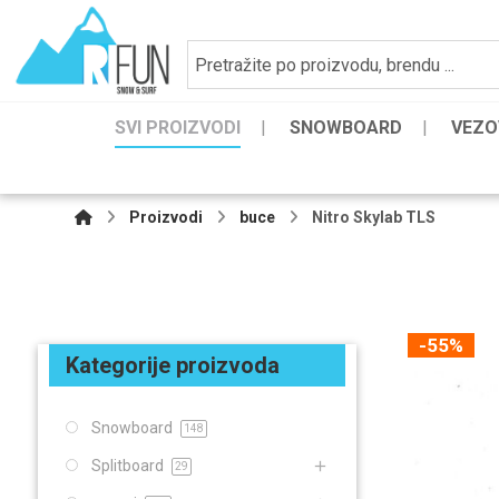
SVI PROIZVODI
SNOWBOARD
VEZO
Proizvodi
buce
Nitro Skylab TLS
-55%
Kategorije proizvoda
Snowboard
148
Splitboard
29