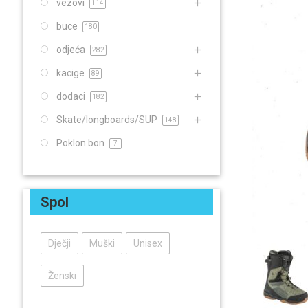
vezovi
114
buce
180
odjeća
282
kacige
89
dodaci
182
Skate/longboards/SUP
148
Poklon bon
7
Spol
Dječji
Muški
Unisex
Ženski