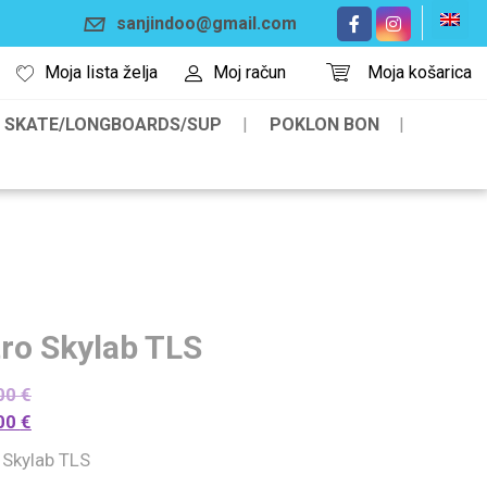
sanjindoo@gmail.com
Moja lista želja
Moj račun
Moja košarica
SKATE/LONGBOARDS/SUP
POKLON BON
tro Skylab TLS
00
€
00
€
 Skylab TLS