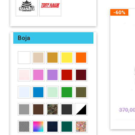
-60%
Boja
370,0