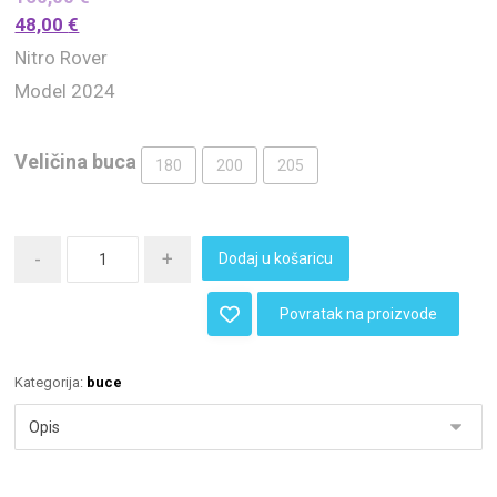
48,00
€
Nitro Rover
Model 2024
Veličina buca
180
200
205
-
+
Dodaj u košaricu
Povratak na proizvode
Kategorija:
buce