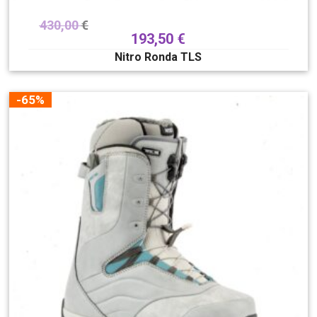
430,00
€
193,50
€
Nitro Ronda TLS
-65%