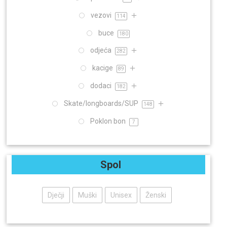
vezovi
114
buce
180
odjeća
282
kacige
89
dodaci
182
Skate/longboards/SUP
148
Poklon bon
7
Spol
Dječji
Muški
Unisex
Ženski