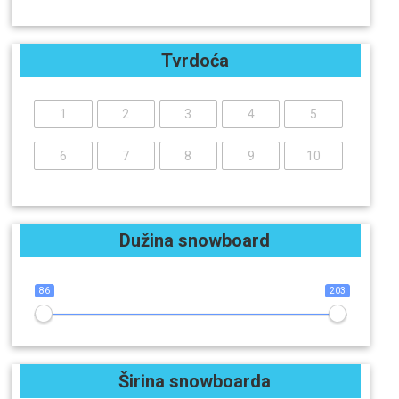
Tvrdoća
1
2
3
4
5
6
7
8
9
10
Dužina snowboard
86
203
Širina snowboarda