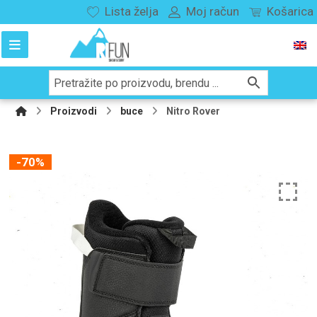
Lista želja
Moj račun
Košarica
Proizvodi
buce
Nitro Rover
-70%