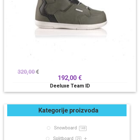
320,00
€
192,00
€
Deeluxe Team ID
Kategorije proizvoda
Snowboard
148
Splitboard
29