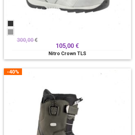
300,00
€
105,00
€
Nitro Crown TLS
-40%