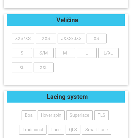
Veličina
XXS/XS
XXS
JXXS/JXS
XS
S
S/M
M
L
L/XL
XL
XXL
Lacing system
Boa
Hover spin
Superlace
TLS
Traditional
Lace
QLS
Smart Lace