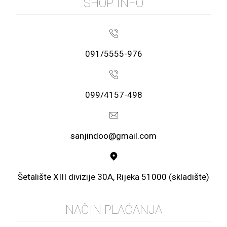
SHOP INFO
091/5555-976
099/4157-498
sanjindoo@gmail.com
Šetalište XIII divizije 30A, Rijeka 51000 (skladište)
NAČIN PLAĆANJA