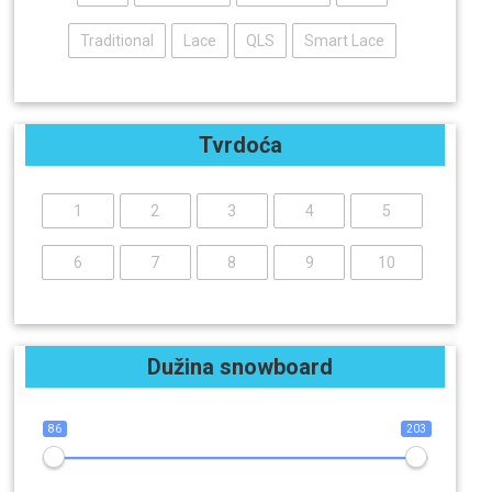
Traditional
Lace
QLS
Smart Lace
Tvrdoća
1
2
3
4
5
6
7
8
9
10
Dužina snowboard
86
203