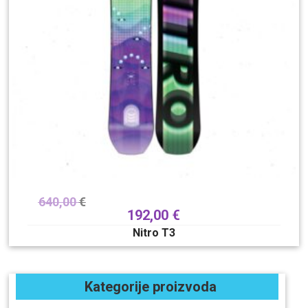
640,00
€
192,00
€
Nitro T3
Kategorije proizvoda