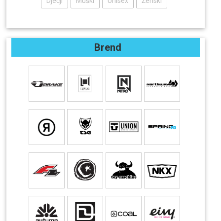
Dječji
Muški
Unisex
Ženski
Brend