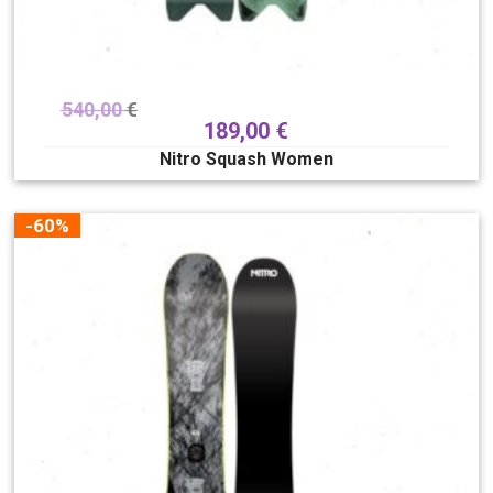
540,00
€
189,00
€
Nitro Squash Women
-60%