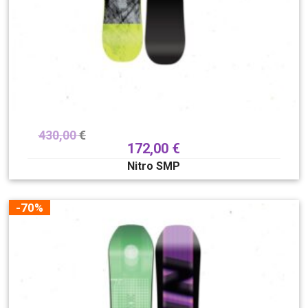
430,00
€
172,00
€
Nitro SMP
-70%