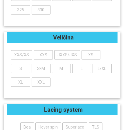
325
330
Veličina
XXS/XS
XXS
JXXS/JXS
XS
S
S/M
M
L
L/XL
XL
XXL
Lacing system
Boa
Hover spin
Superlace
TLS