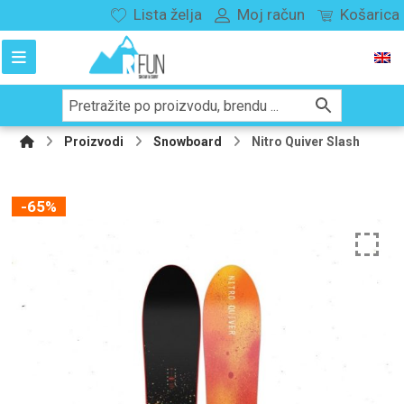
Lista želja
Moj račun
Košarica
Proizvodi
Snowboard
Nitro Quiver Slash
-65%