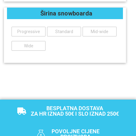
Širina snowboarda
Progressive
Standard
Mid-wide
Wide
BESPLATNA DOSTAVA
ZA HR IZNAD 50€ I SLO IZNAD 250€
POVOLJNE CIJENE