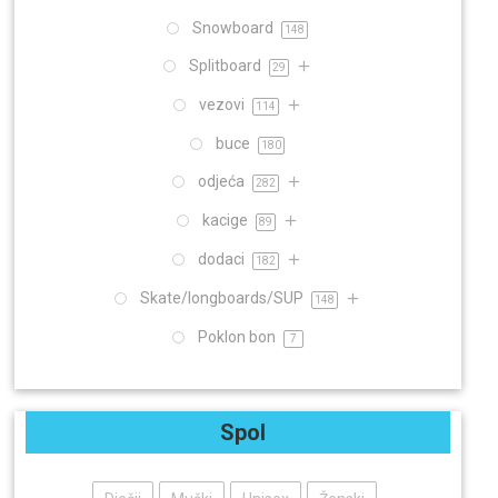
Snowboard
148
Splitboard
29
vezovi
114
buce
180
odjeća
282
kacige
89
dodaci
182
Skate/longboards/SUP
148
Poklon bon
7
Spol