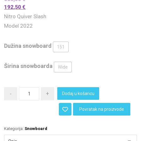
192,50
€
Nitro Quiver Slash
Model 2022
Dužina snowboard
151
Širina snowboarda
Wide
-
+
Dodaj u košaricu
Povratak na proizvode
Kategorija:
Snowboard