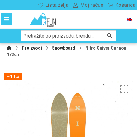
Lista želja
Moj račun
Košarica
Proizvodi
Snowboard
Nitro Quiver Cannon
173cm
-40%