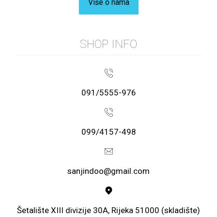
Više o nama
SHOP INFO
091/5555-976
099/4157-498
sanjindoo@gmail.com
Šetalište XIII divizije 30A, Rijeka 51000 (skladište)