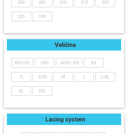
300
305
310
315
320
325
330
Veličina
XXS/XS
XXS
JXXS/JXS
XS
S
S/M
M
L
L/XL
XL
XXL
Lacing system