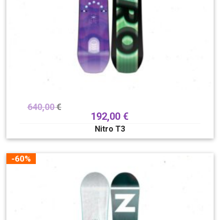
640,00
€
192,00
€
Nitro T3
-60%