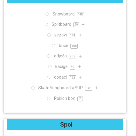
Snowboard
148
Splitboard
29
vezovi
114
buce
180
odjeća
282
kacige
89
dodaci
182
Skate/longboards/SUP
148
Poklon bon
7
Spol