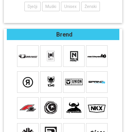
Dječji
Muški
Unisex
Ženski
Brend