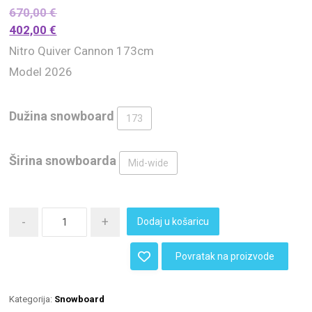
670,00
€
402,00
€
Nitro Quiver Cannon 173cm
Model 2026
Dužina snowboard
173
Širina snowboarda
Mid-wide
-
+
Dodaj u košaricu
Povratak na proizvode
Kategorija:
Snowboard