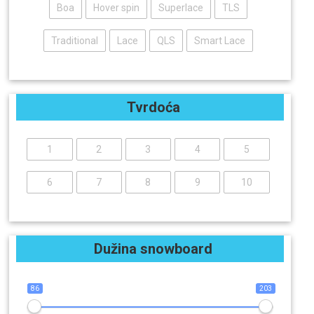
Boa
Hover spin
Superlace
TLS
Traditional
Lace
QLS
Smart Lace
Tvrdoća
1
2
3
4
5
6
7
8
9
10
Dužina snowboard
86
203