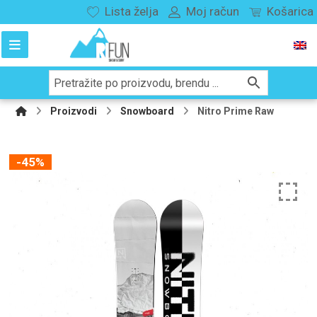
Lista želja
Moj račun
Košarica
Proizvodi
Snowboard
Nitro Prime Raw
-45%