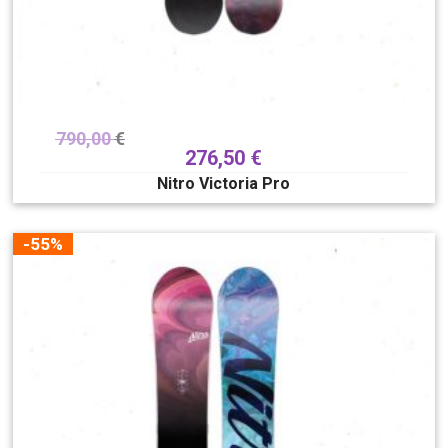
790,00
€
276,50
€
Nitro Victoria Pro
-55%