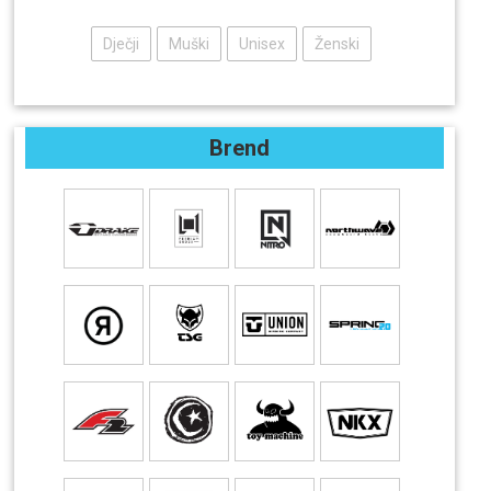
Dječji
Muški
Unisex
Ženski
Brend