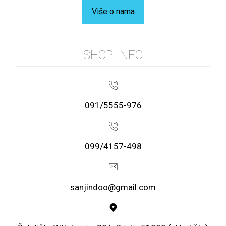
Više o nama
SHOP INFO
091/5555-976
099/4157-498
sanjindoo@gmail.com