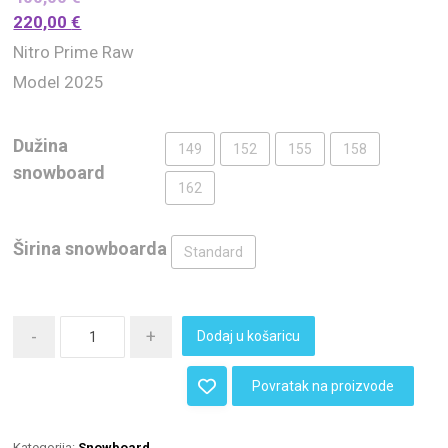
220,00
€
Nitro Prime Raw
Model 2025
Dužina
149
152
155
158
snowboard
162
Širina snowboarda
Standard
-
+
Dodaj u košaricu
Povratak na proizvode
Kategorija:
Snowboard