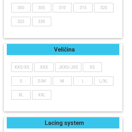
300
305
310
315
320
325
330
Veličina
XXS/XS
XXS
JXXS/JXS
XS
S
S/M
M
L
L/XL
XL
XXL
Lacing system