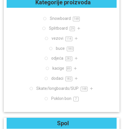
Kategorije proizvoda
Snowboard
148
Splitboard
29
vezovi
114
buce
180
odjeća
282
kacige
89
dodaci
182
Skate/longboards/SUP
148
Poklon bon
7
Spol