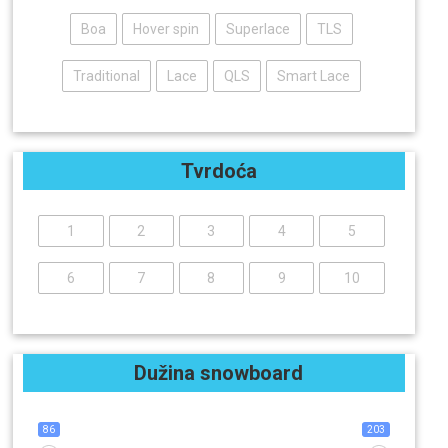
Boa
Hover spin
Superlace
TLS
Traditional
Lace
QLS
Smart Lace
Tvrdoća
1
2
3
4
5
6
7
8
9
10
Dužina snowboard
86
203