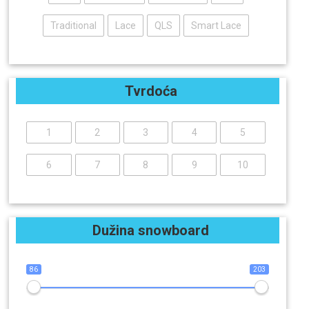
Traditional
Lace
QLS
Smart Lace
Tvrdoća
1
2
3
4
5
6
7
8
9
10
Dužina snowboard
86
203