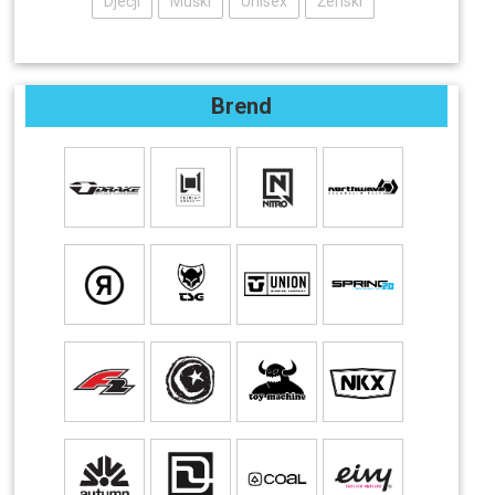
Dječji
Muški
Unisex
Ženski
Brend