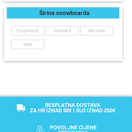
Širina snowboarda
Progressive
Standard
Mid-wide
Wide
BESPLATNA DOSTAVA
ZA HR IZNAD 50€ I SLO IZNAD 250€
POVOLJNE CIJENE