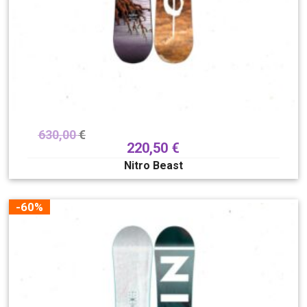
630,00
€
220,50
€
Nitro Beast
-60%