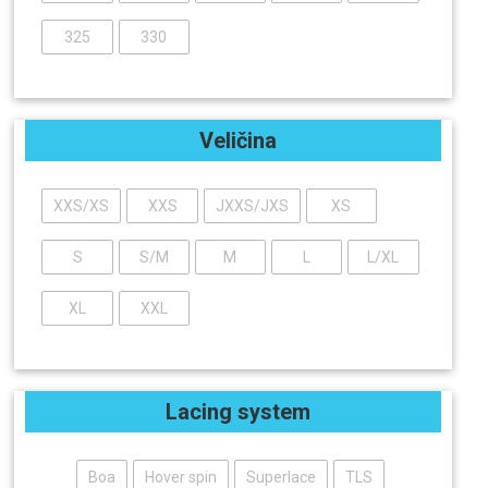
325
330
Veličina
XXS/XS
XXS
JXXS/JXS
XS
S
S/M
M
L
L/XL
XL
XXL
Lacing system
Boa
Hover spin
Superlace
TLS