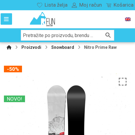
Lista želja
Moj račun
Košarica
Proizvodi
Snowboard
Nitro Prime Raw
-50%
NOVO!