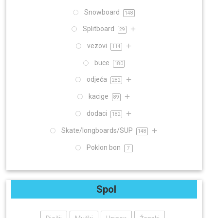
Snowboard
148
Splitboard
29
vezovi
114
buce
180
odjeća
282
kacige
89
dodaci
182
Skate/longboards/SUP
148
Poklon bon
7
Spol