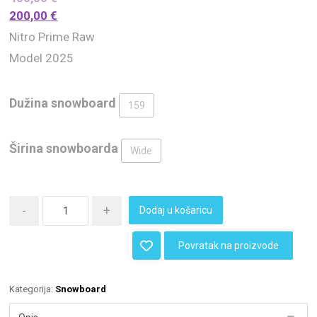
200,00
€
Nitro Prime Raw
Model 2025
Dužina snowboard
159
Širina snowboarda
Wide
-
+
Dodaj u košaricu
Povratak na proizvode
Kategorija:
Snowboard