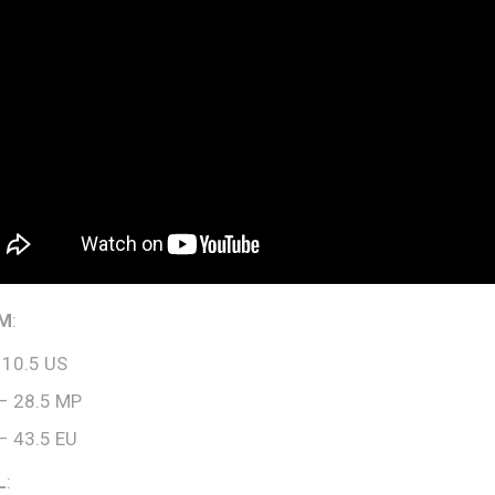
 M
:
 10.5 US
– 28.5 MP
– 43.5 EU
L
: