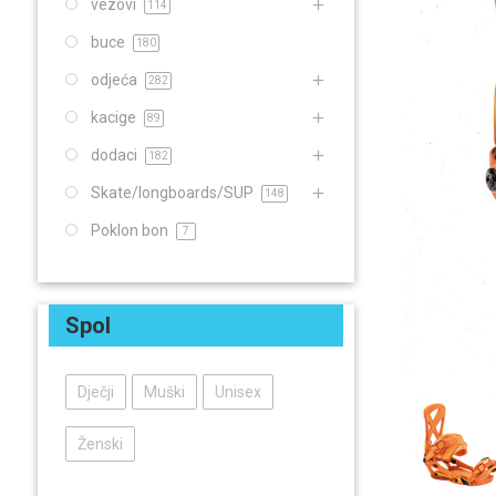
vezovi
114
buce
180
odjeća
282
kacige
89
dodaci
182
Skate/longboards/SUP
148
Poklon bon
7
Spol
Dječji
Muški
Unisex
Ženski