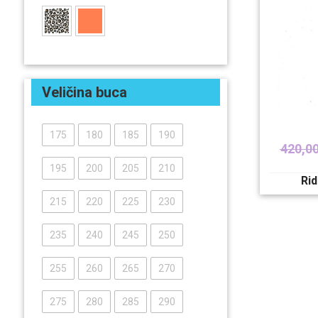
Veličina buca
175
180
185
190
420,0
195
200
205
210
Ri
215
220
225
230
235
240
245
250
255
260
265
270
275
280
285
290