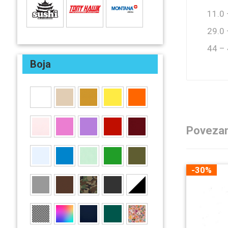
11.0 
29.0 
44 –
Boja
Povezan
-30%