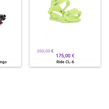
250,00
€
175,00
€
ings
Ride CL-6