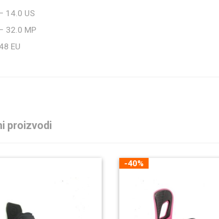
– 14.0 US
– 32.0 MP
 48 EU
i proizvodi
-40%