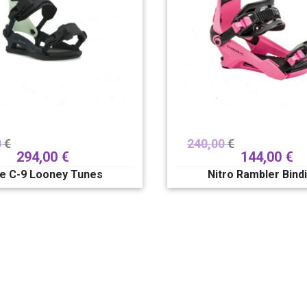
0
€
240,00
€
294,00
€
144,00
€
de C-9 Looney Tunes
Nitro Rambler Bind