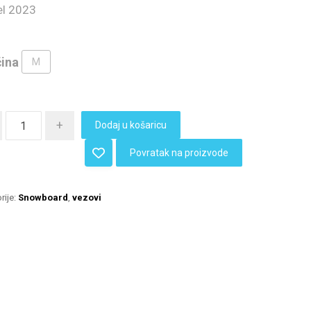
l 2023
čina
M
+
Dodaj u košaricu
Povratak na proizvode
rije:
Snowboard
,
vezovi