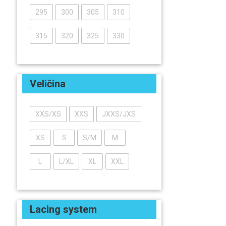
295
300
305
310
315
320
325
330
Veličina
XXS/XS
XXS
JXXS/JXS
XS
S
S/M
M
L
L/XL
XL
XXL
Lacing system