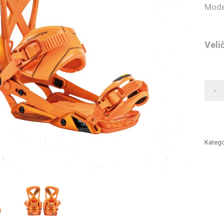
Mode
Veli
-
Katego