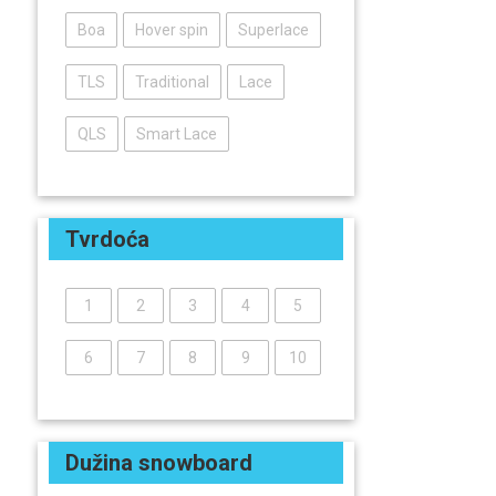
Boa
Hover spin
Superlace
TLS
Traditional
Lace
QLS
Smart Lace
Tvrdoća
1
2
3
4
5
6
7
8
9
10
Dužina snowboard