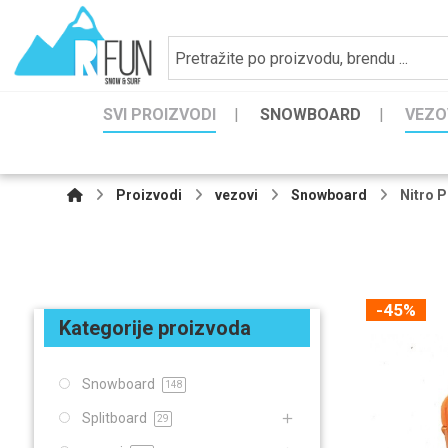
SVI PROIZVODI
SNOWBOARD
VEZO
Proizvodi
vezovi
Snowboard
Nitro 
-45%
Kategorije proizvoda
Snowboard
148
Splitboard
29