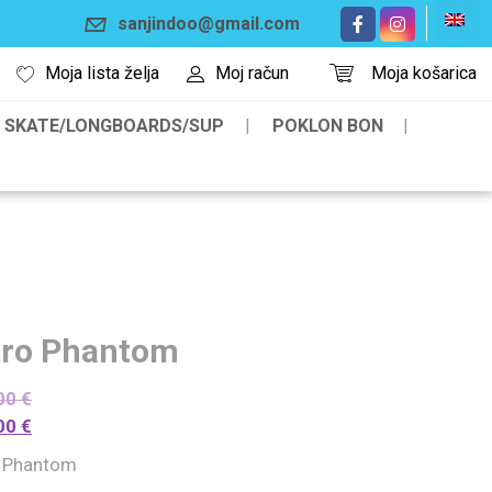
sanjindoo@gmail.com
Moja lista želja
Moj račun
Moja košarica
SKATE/LONGBOARDS/SUP
POKLON BON
tro Phantom
00
€
00
€
o Phantom