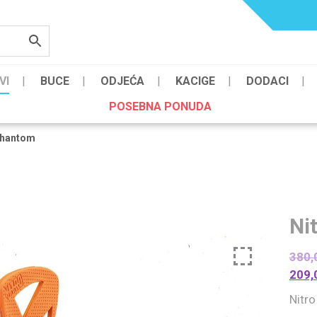
VI
BUCE
ODJEĆA
KACIGE
DODACI
POSEBNA PONUDA
Phantom
Ni
380,
209,
Nitr