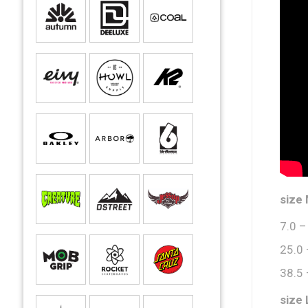
size
7.0 –
25.0 
38.5 
size 