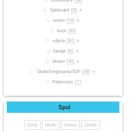
Snowboard
148
Splitboard
29
vezovi
114
buce
180
odjeća
282
kacige
89
dodaci
182
Skate/longboards/SUP
148
Poklon bon
7
Spol
Dječji
Muški
Unisex
Ženski