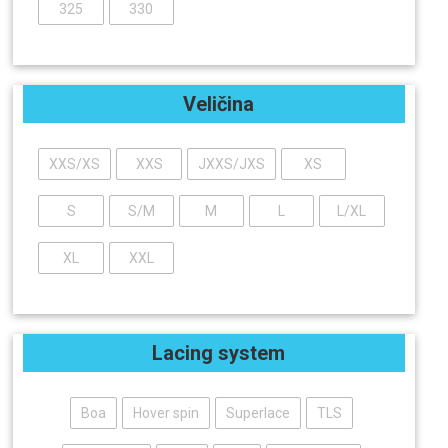
325
330
Veličina
XXS/XS
XXS
JXXS/JXS
XS
S
S/M
M
L
L/XL
XL
XXL
Lacing system
Boa
Hover spin
Superlace
TLS