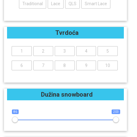
Traditional
Lace
QLS
Smart Lace
Tvrdoća
1
2
3
4
5
6
7
8
9
10
Dužina snowboard
86
203