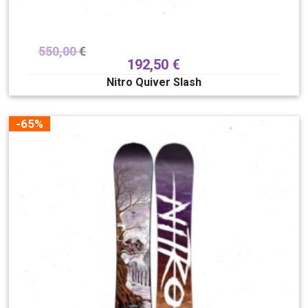
550,00
€
192,50
€
Nitro Quiver Slash
-65%