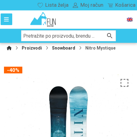
Lista želja
Moj račun
Košarica
Proizvodi
Snowboard
Nitro Mystique
-40%