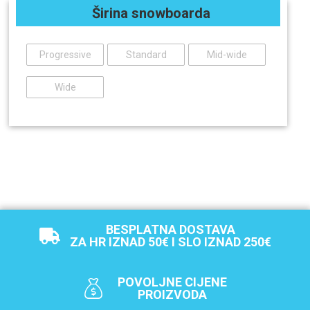
Širina snowboarda
Progressive
Standard
Mid-wide
Wide
BESPLATNA DOSTAVA
ZA HR IZNAD 50€ I SLO IZNAD 250€
POVOLJNE CIJENE
PROIZVODA