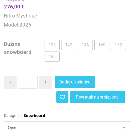
276,00
€
Nitro Mystique
Model 2026
Dužina
138
142
146
149
152
snowboard
155
-
+
Dodaj u košaricu
Povratak na proizvode
Kategorija:
Snowboard