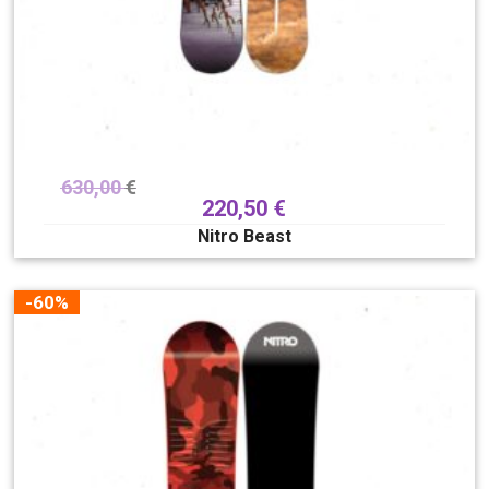
630,00
€
220,50
€
Nitro Beast
-60%