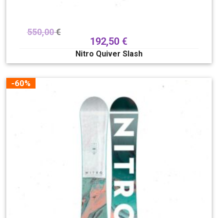
550,00
€
192,50
€
Nitro Quiver Slash
-60%