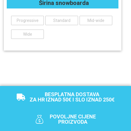
Širina snowboarda
Progressive
Standard
Mid-wide
Wide
BESPLATNA DOSTAVA
ZA HR IZNAD 50€ I SLO IZNAD 250€
POVOLJNE CIJENE
PROIZVODA