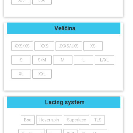
Veličina
XXS/XS
XXS
JXXS/JXS
XS
S
S/M
M
L
L/XL
XL
XXL
Lacing system
Boa
Hover spin
Superlace
TLS