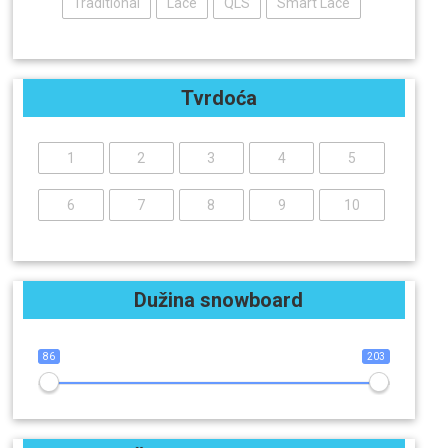
Traditional
Lace
QLS
Smart Lace
Tvrdoća
1
2
3
4
5
6
7
8
9
10
Dužina snowboard
86
203