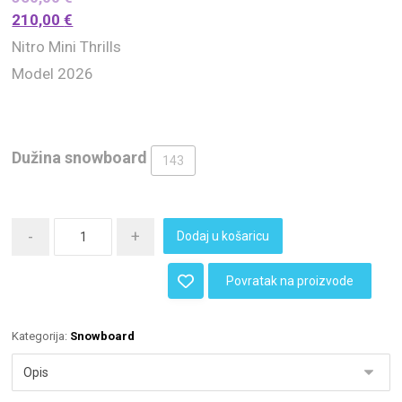
210,00
€
Nitro Mini Thrills
Model 2026
Dužina snowboard
143
-
+
Dodaj u košaricu
Povratak na proizvode
Kategorija:
Snowboard