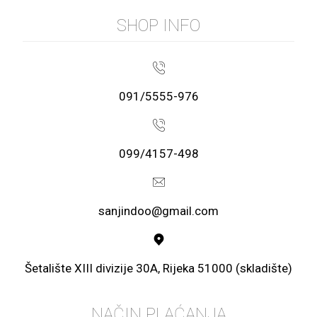
SHOP INFO
091/5555-976
099/4157-498
sanjindoo@gmail.com
Šetalište XIII divizije 30A, Rijeka 51000 (skladište)
NAČIN PLAĆANJA