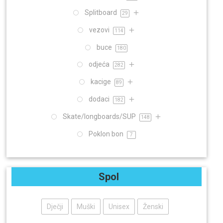
Splitboard
29
vezovi
114
buce
180
odjeća
282
kacige
89
dodaci
182
Skate/longboards/SUP
148
Poklon bon
7
Spol
Dječji
Muški
Unisex
Ženski