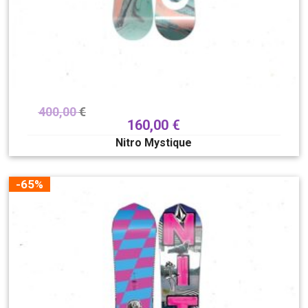
400,00
€
160,00
€
Nitro Mystique
-65%