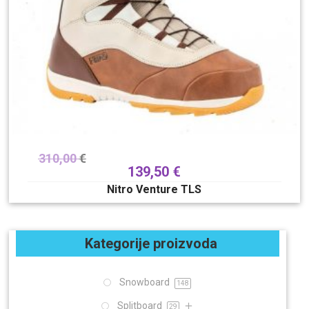
310,00
€
139,50
€
Nitro Venture TLS
Kategorije proizvoda
Snowboard
148
Splitboard
29