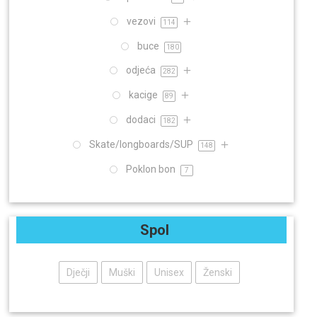
vezovi
114
buce
180
odjeća
282
kacige
89
dodaci
182
Skate/longboards/SUP
148
Poklon bon
7
Spol
Dječji
Muški
Unisex
Ženski