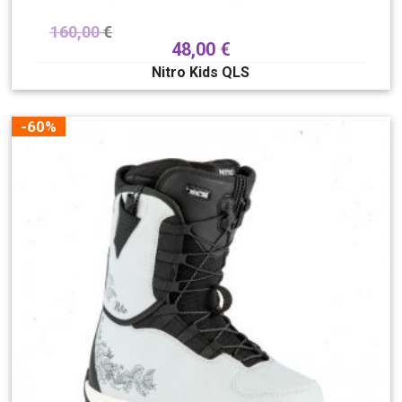
160,00
€
48,00
€
Nitro Kids QLS
-60%