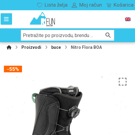
Lista želja
Moj račun
Košarica
Proizvodi
buce
Nitro Flora BOA
-55%