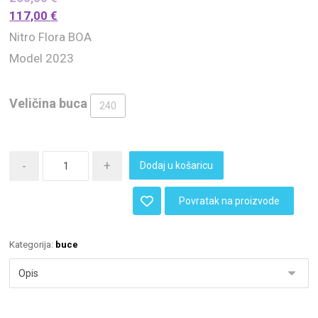
117,00
€
Nitro Flora BOA
Model 2023
Veličina buca
240
-
+
Dodaj u košaricu
Povratak na proizvode
Kategorija:
buce