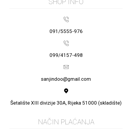
SHOP INFO
091/5555-976
099/4157-498
sanjindoo@gmail.com
Šetalište XIII divizije 30A, Rijeka 51000 (skladište)
NAČIN PLAĆANJA