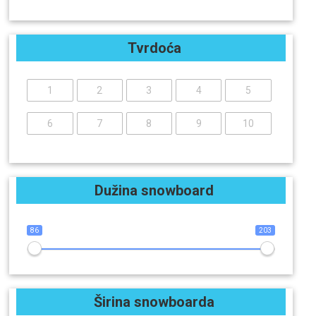
Tvrdoća
1
2
3
4
5
6
7
8
9
10
Dužina snowboard
86
203
Širina snowboarda