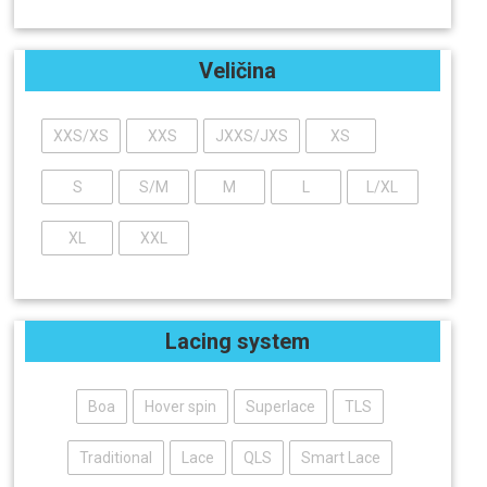
Veličina
XXS/XS
XXS
JXXS/JXS
XS
S
S/M
M
L
L/XL
XL
XXL
Lacing system
Boa
Hover spin
Superlace
TLS
Traditional
Lace
QLS
Smart Lace