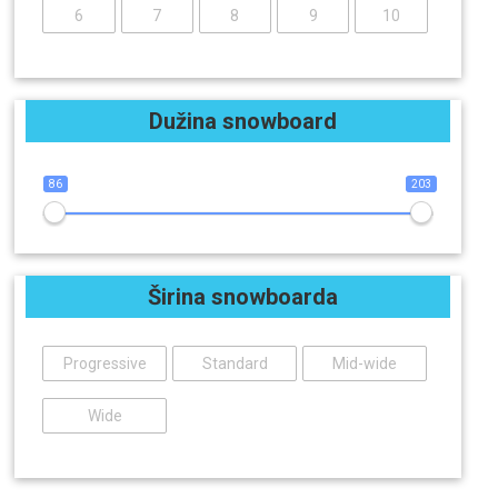
6
7
8
9
10
Dužina snowboard
86
203
Širina snowboarda
Progressive
Standard
Mid-wide
Wide