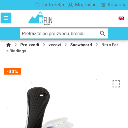
Lista želja
Moj račun
Košarica
Proizvodi
vezovi
Snowboard
Nitro Fat
e Bindings
-30%