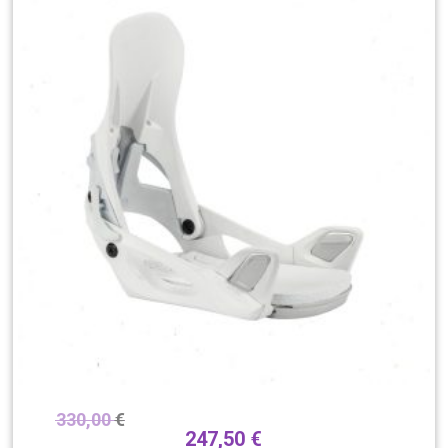
330,00
€
247,50
€