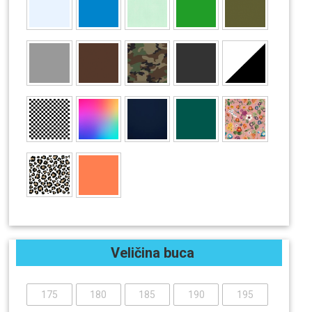
Veličina buca
175
180
185
190
195