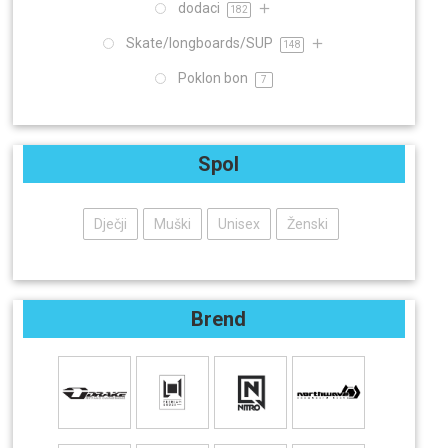
dodaci
182
Skate/longboards/SUP
148
Poklon bon
7
Spol
Dječji
Muški
Unisex
Ženski
Brend