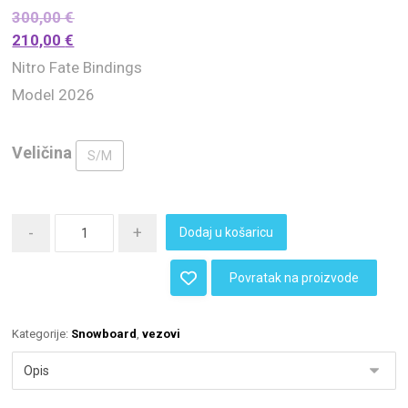
300,00
€
210,00
€
Nitro Fate Bindings
Model 2026
Veličina
S/M
-
+
Dodaj u košaricu
Povratak na proizvode
Kategorije:
Snowboard
,
vezovi