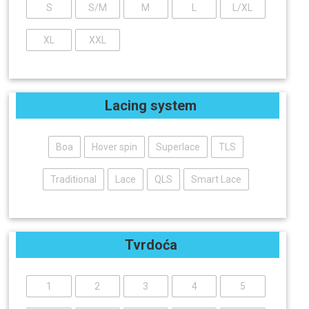
S
S/M
M
L
L/XL
XL
XXL
Lacing system
Boa
Hover spin
Superlace
TLS
Traditional
Lace
QLS
Smart Lace
Tvrdoća
1
2
3
4
5