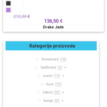
210,00
€
136,50
€
Drake Jade
Kategorije proizvoda
Snowboard
148
Splitboard
29
vezovi
114
buce
180
odjeća
282
kacige
89