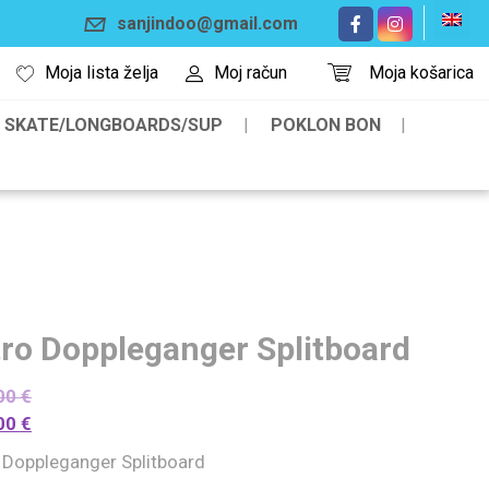
sanjindoo@gmail.com
Moja lista želja
Moj račun
Moja košarica
SKATE/LONGBOARDS/SUP
POKLON BON
tro Doppleganger Splitboard
00
€
00
€
o Doppleganger Splitboard