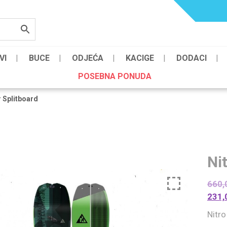
VI
BUCE
ODJEĆA
KACIGE
DODACI
POSEBNA PONUDA
 Splitboard
Ni
660,
231,
Nitr