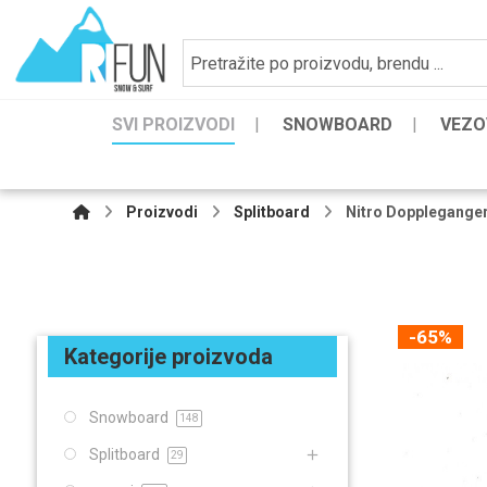
SVI PROIZVODI
SNOWBOARD
VEZO
Proizvodi
Splitboard
Nitro Doppleganger
-65%
Kategorije proizvoda
Snowboard
148
Splitboard
29