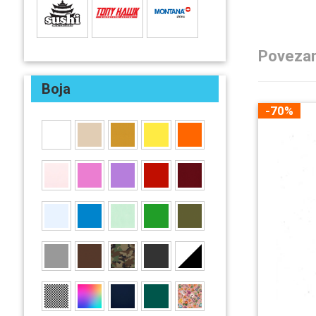
Povezan
Boja
-70%