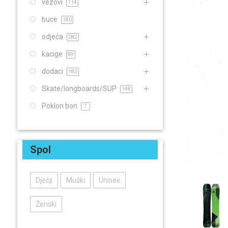
vezovi
114
buce
180
odjeća
282
kacige
89
dodaci
182
Skate/longboards/SUP
148
Poklon bon
7
Spol
Dječji
Muški
Unisex
Ženski