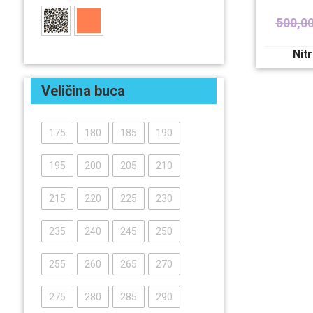
500,0
Nit
Veličina buca
175
180
185
190
195
200
205
210
215
220
225
230
235
240
245
250
255
260
265
270
275
280
285
290