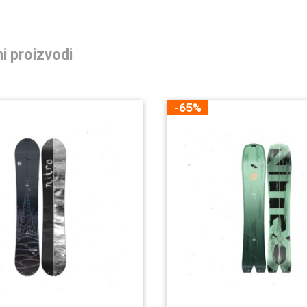
i proizvodi
-65%