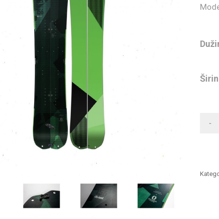
Mode
Duži
Širi
-
Katego