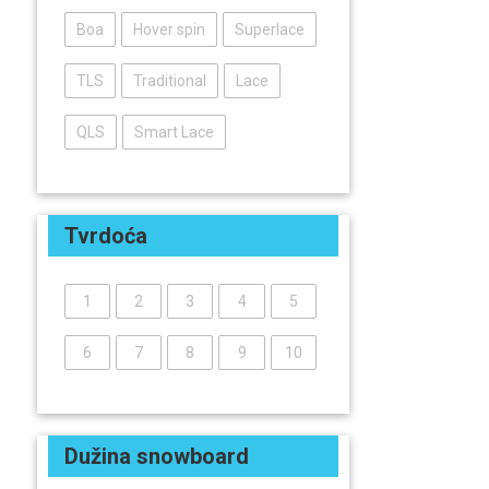
Boa
Hover spin
Superlace
TLS
Traditional
Lace
QLS
Smart Lace
Tvrdoća
1
2
3
4
5
6
7
8
9
10
Dužina snowboard