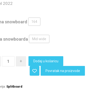
l 2022
na snowboard
164
na snowboarda
Mid-wide
+
Dodaj u košaricu
Povratak na proizvode
rija:
Splitboard