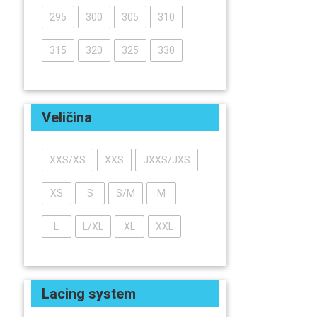
295
300
305
310
315
320
325
330
Veličina
XXS/XS
XXS
JXXS/JXS
XS
S
S/M
M
L
L/XL
XL
XXL
Lacing system