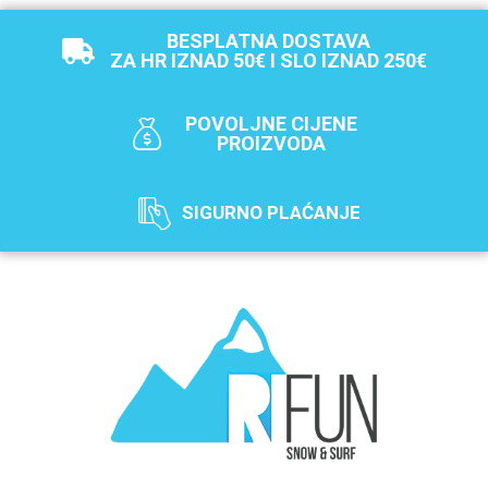
BESPLATNA DOSTAVA
ZA HR IZNAD 50€ I SLO IZNAD 250€
POVOLJNE CIJENE
PROIZVODA
SIGURNO PLAĆANJE