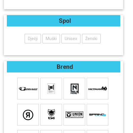
Spol
Dječji
Muški
Unisex
Ženski
Brend