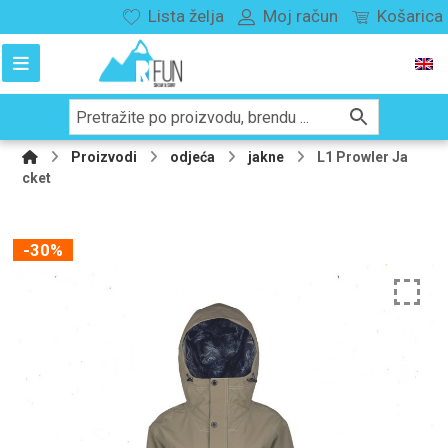
Lista želja
Moj račun
Košarica
Proizvodi
odjeća
jakne
L1 Prowler Ja
cket
-30%