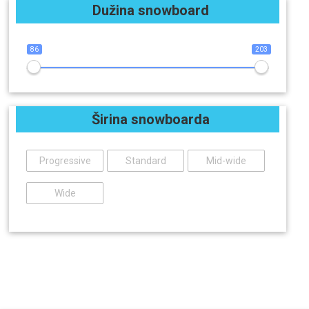
Dužina snowboard
86
203
Širina snowboarda
Progressive
Standard
Mid-wide
Wide