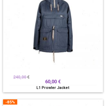
240,00
€
60,00
€
L1 Prowler Jacket
-85%