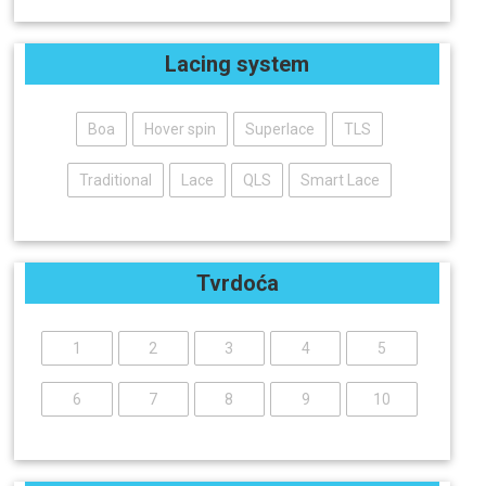
Lacing system
Boa
Hover spin
Superlace
TLS
Traditional
Lace
QLS
Smart Lace
Tvrdoća
1
2
3
4
5
6
7
8
9
10