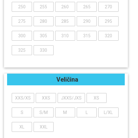
250
255
260
265
270
275
280
285
290
295
300
305
310
315
320
325
330
Veličina
XXS/XS
XXS
JXXS/JXS
XS
S
S/M
M
L
L/XL
XL
XXL