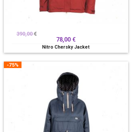
390,00
€
78,00
€
Nitro Chersky Jacket
-75%