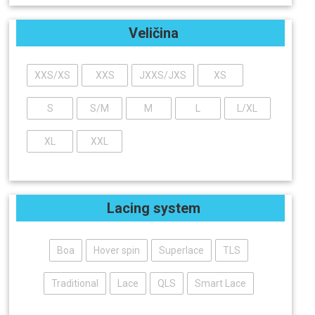
Veličina
XXS/XS
XXS
JXXS/JXS
XS
S
S/M
M
L
L/XL
XL
XXL
Lacing system
Boa
Hover spin
Superlace
TLS
Traditional
Lace
QLS
Smart Lace