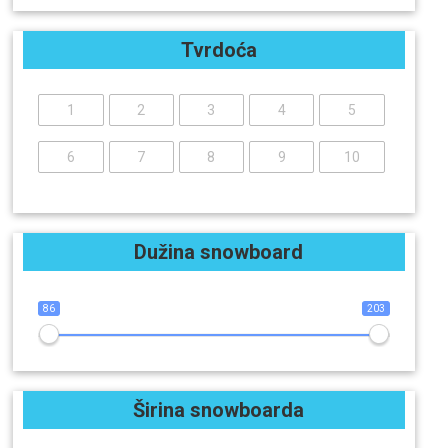
Tvrdoća
1
2
3
4
5
6
7
8
9
10
Dužina snowboard
86
203
Širina snowboarda