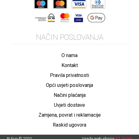
NAČIN POSLOVANJA
O nama
Kontakt
Pravila privatnosti
Opći uvjeti poslovanja
Načini plaćanja
Uvjeti dostave
Zamjena, povrat i reklamacije
Raskid ugovora
Ri Fun © 2020.
Izrada web shopa:
kT dizajn