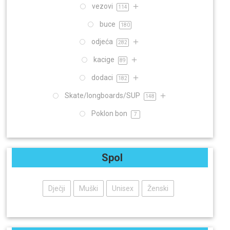
vezovi
114
buce
180
odjeća
282
kacige
89
dodaci
182
Skate/longboards/SUP
148
Poklon bon
7
Spol
Dječji
Muški
Unisex
Ženski