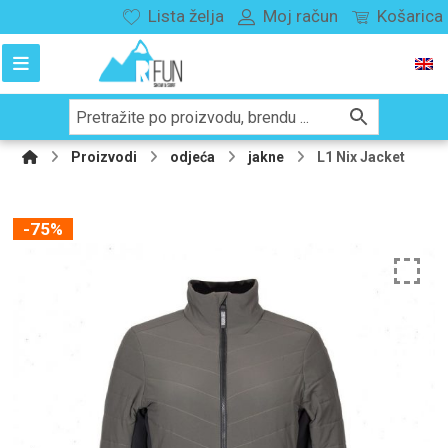
Lista želja
Moj račun
Košarica
Proizvodi
odjeća
jakne
L1 Nix Jacket
-75%