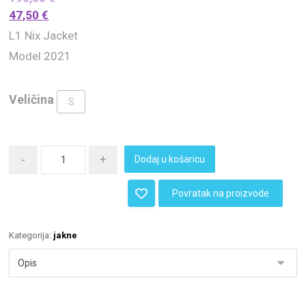
47,50
€
L1 Nix Jacket
Model 2021
Veličina
S
-
+
Dodaj u košaricu
Povratak na proizvode
Kategorija:
jakne