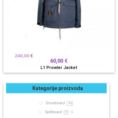
240,00
€
60,00
€
L1 Prowler Jacket
Kategorije proizvoda
Snowboard
148
Splitboard
29