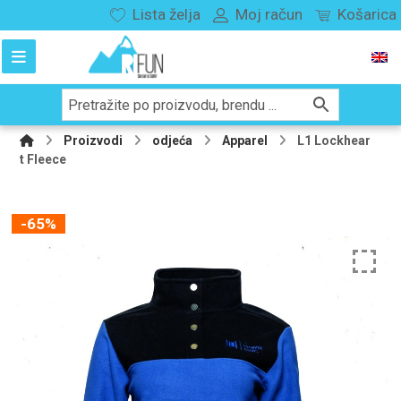
Lista želja
Moj račun
Košarica
Proizvodi
odjeća
Apparel
L1 Lockhear
t Fleece
-65%