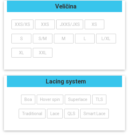
Veličina
XXS/XS
XXS
JXXS/JXS
XS
S
S/M
M
L
L/XL
XL
XXL
Lacing system
Boa
Hover spin
Superlace
TLS
Traditional
Lace
QLS
Smart Lace