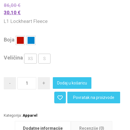
86,00
€
30,10
€
L1 Lockheart Fleece
Boja
Veličina
XS
S
-
+
Dodaj u košaricu
Povratak na proizvode
Kategorija:
Apparel
Dodatne informacije
Recenzije (0)