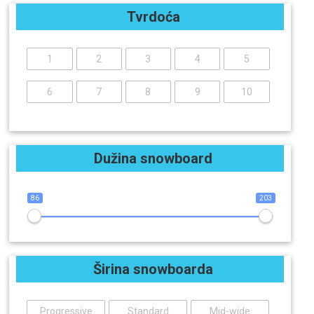
Tvrdoća
1
2
3
4
5
6
7
8
9
10
Dužina snowboard
86
203
Širina snowboarda
Progressive
Standard
Mid-wide