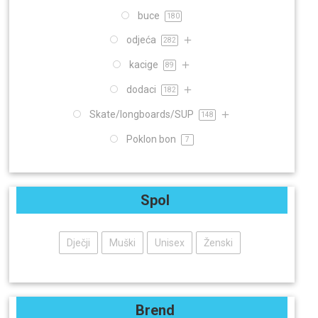
buce
180
odjeća
282
kacige
89
dodaci
182
Skate/longboards/SUP
148
Poklon bon
7
Spol
Dječji
Muški
Unisex
Ženski
Brend