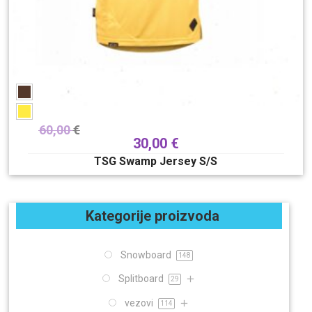
60,00
€
30,00
€
TSG Swamp Jersey S/S
Kategorije proizvoda
Snowboard
148
Splitboard
29
vezovi
114