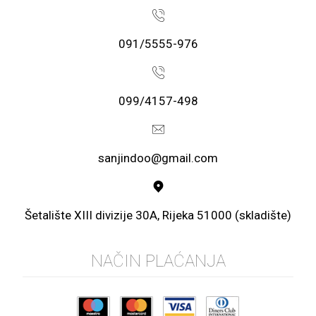
091/5555-976
099/4157-498
sanjindoo@gmail.com
Šetalište XIII divizije 30A, Rijeka 51000 (skladište)
NAČIN PLAĆANJA