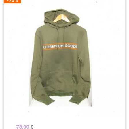
-75%
78,00
€