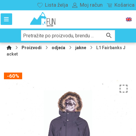
Lista želja
Moj račun
Košarica
Proizvodi
odjeća
jakne
L1 Fairbanks J
acket
-60%