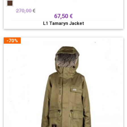
270,00
€
67,50
€
L1 Tamaryn Jacket
-70%