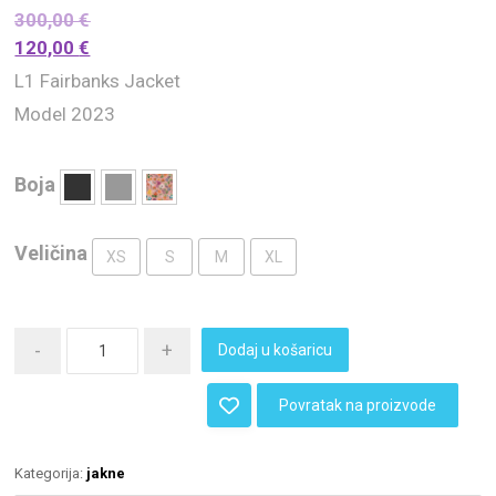
300,00
€
120,00
€
L1 Fairbanks Jacket
Model 2023
Boja
Veličina
XS
S
M
XL
-
+
Dodaj u košaricu
Povratak na proizvode
Kategorija:
jakne