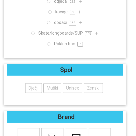
odjeća
282
kacige
89
dodaci
182
Skate/longboards/SUP
148
Poklon bon
7
Spol
Dječji
Muški
Unisex
Ženski
Brend