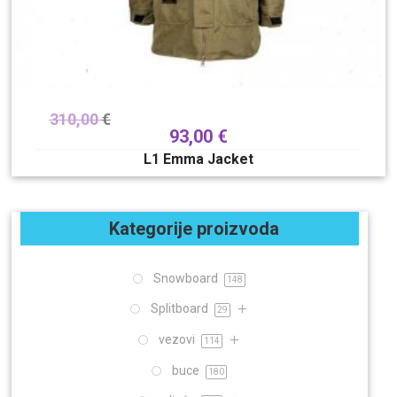
310,00
€
93,00
€
L1 Emma Jacket
Kategorije proizvoda
Snowboard
148
Splitboard
29
vezovi
114
buce
180