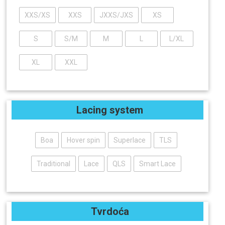
XXS/XS
XXS
JXXS/JXS
XS
S
S/M
M
L
L/XL
XL
XXL
Lacing system
Boa
Hover spin
Superlace
TLS
Traditional
Lace
QLS
Smart Lace
Tvrdoća