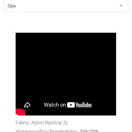
Fabric: Nylon Ripstop 2L
Waterproofing/Breathability:
20
k/
20
k