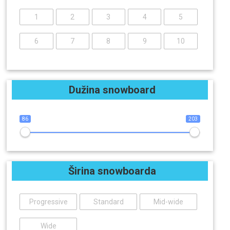
1
2
3
4
5
6
7
8
9
10
Dužina snowboard
86
203
Širina snowboarda
Progressive
Standard
Mid-wide
Wide