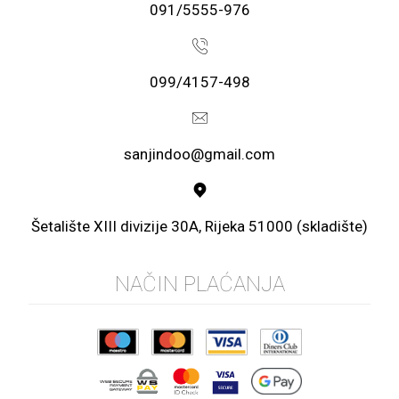
091/5555-976
099/4157-498
sanjindoo@gmail.com
Šetalište XIII divizije 30A, Rijeka 51000 (skladište)
NAČIN PLAĆANJA