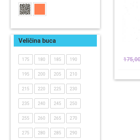
Veličina buca
175,0
175
180
185
190
195
200
205
210
215
220
225
230
235
240
245
250
255
260
265
270
275
280
285
290