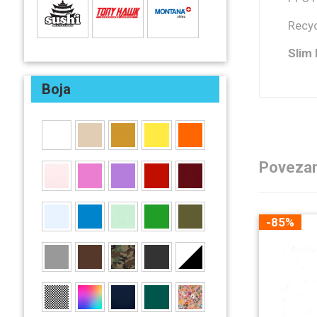
Recyc
Slim 
Boja
Povezan
-85%