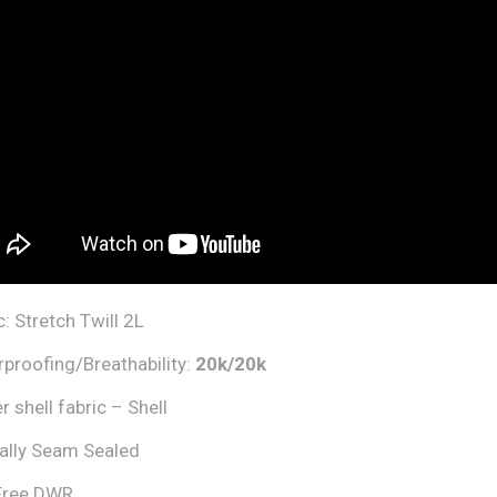
c: Stretch Twill 2L
proofing/Breathability:
20
k/
20
k
r shell fabric – Shell
cally Seam Sealed
Free DWR