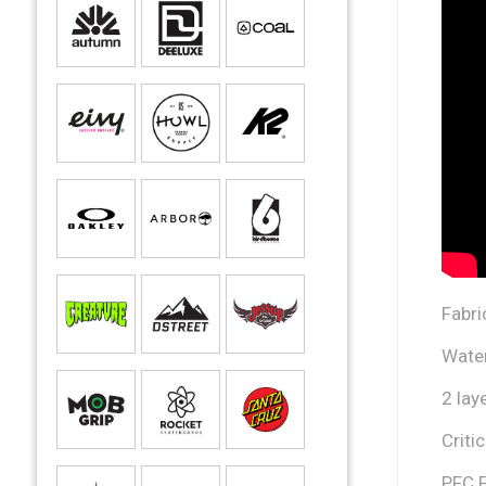
Fabri
Water
2 laye
Criti
PFC 