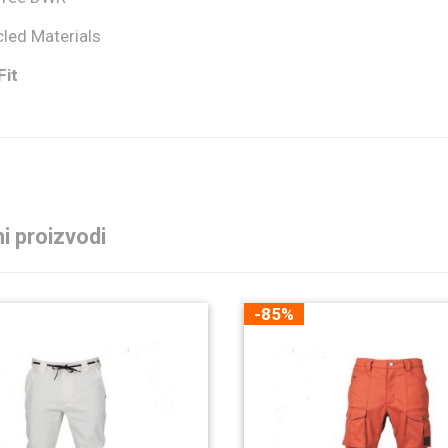
led Materials
Fit
i proizvodi
-85%