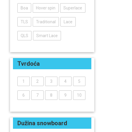
Boa
Hover spin
Superlace
TLS
Traditional
Lace
QLS
Smart Lace
Tvrdoća
1
2
3
4
5
6
7
8
9
10
Dužina snowboard