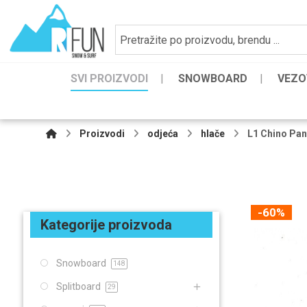
SVI PROIZVODI
SNOWBOARD
VEZO
Proizvodi
odjeća
hlače
L1 Chino Pan
-60%
Kategorije proizvoda
Snowboard
148
Splitboard
29