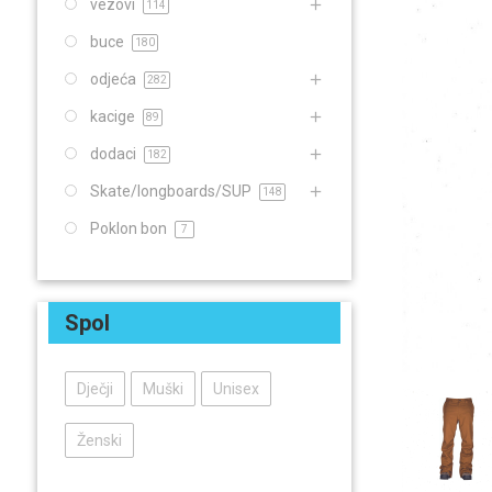
vezovi
114
buce
180
odjeća
282
kacige
89
dodaci
182
Skate/longboards/SUP
148
Poklon bon
7
Spol
Dječji
Muški
Unisex
Ženski