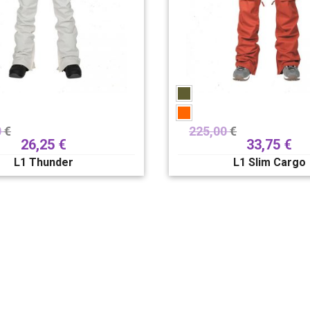
0
€
225,00
€
26,25
€
33,75
€
L1 Thunder
L1 Slim Cargo