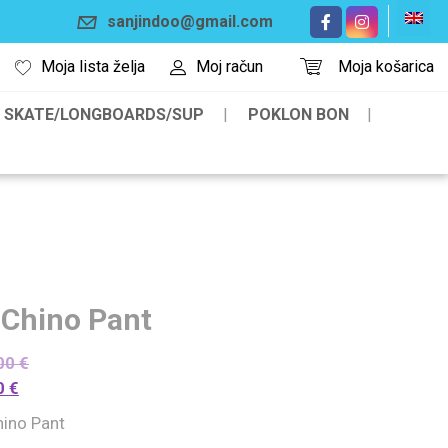
sanjindoo@gmail.com
Moja lista želja
Moj račun
Moja košarica
SKATE/LONGBOARDS/SUP
POKLON BON
 Chino Pant
00
€
0
€
hino Pant