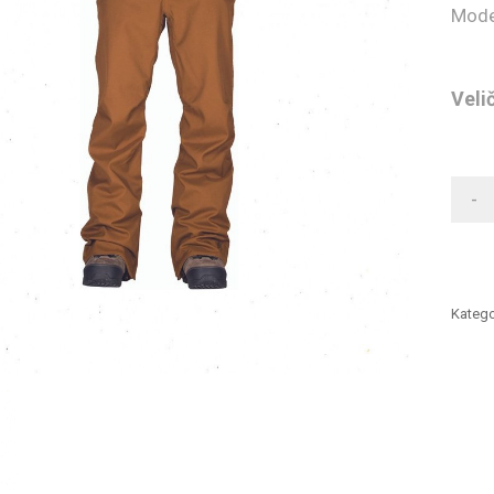
Mode
Veli
-
Katego