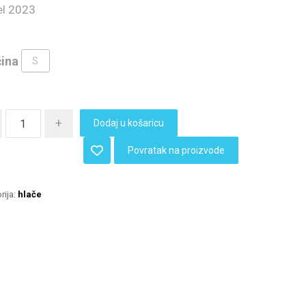
l 2023
čina
S
+
Dodaj u košaricu
Povratak na proizvode
rija:
hlače