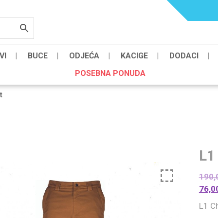
VI
BUCE
ODJEĆA
KACIGE
DODACI
POSEBNA PONUDA
t
L1
190,
76,0
L1 C