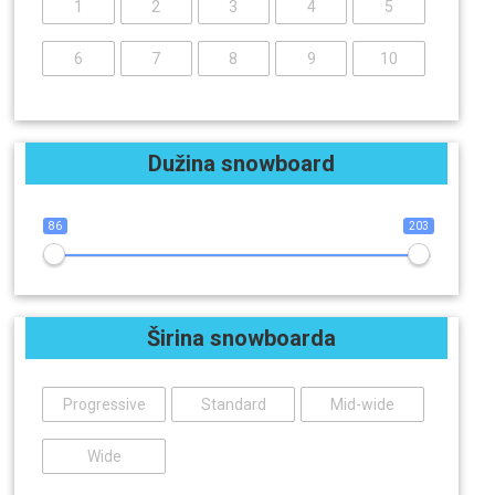
1
2
3
4
5
6
7
8
9
10
Dužina snowboard
86
203
Širina snowboarda
Progressive
Standard
Mid-wide
Wide