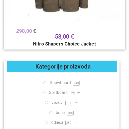
290,00
€
58,00
€
Nitro Shapers Choice Jacket
Kategorije proizvoda
Snowboard
148
Splitboard
29
vezovi
114
buce
180
odjeća
282