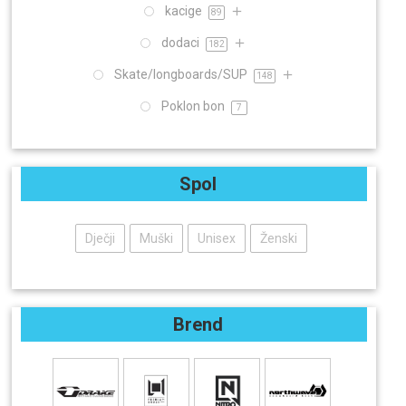
kacige
89
dodaci
182
Skate/longboards/SUP
148
Poklon bon
7
Spol
Dječji
Muški
Unisex
Ženski
Brend