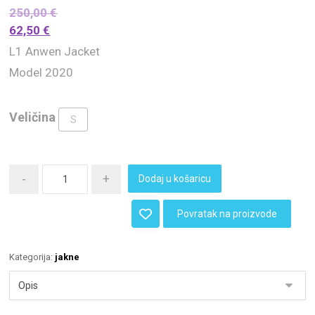
250,00
€
62,50
€
L1 Anwen Jacket
Model 2020
Veličina
S
-
+
Dodaj u košaricu
Povratak na proizvode
Kategorija:
jakne