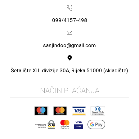
099/4157-498
sanjindoo@gmail.com
Šetalište XIII divizije 30A, Rijeka 51000 (skladište)
NAČIN PLAĆANJA