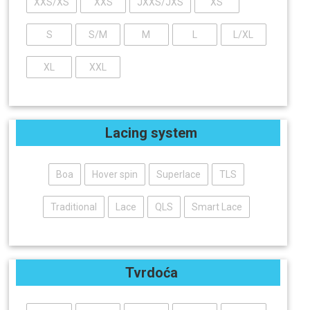
XXS/XS
XXS
JXXS/JXS
XS
S
S/M
M
L
L/XL
XL
XXL
Lacing system
Boa
Hover spin
Superlace
TLS
Traditional
Lace
QLS
Smart Lace
Tvrdoća