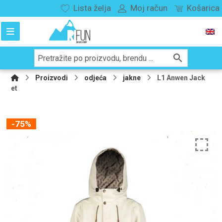
Lista želja
Moj račun
Košarica
Proizvodi
odjeća
jakne
L1 Anwen Jack
et
-75%