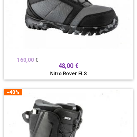
160,00
€
48,00
€
Nitro Rover ELS
-40%