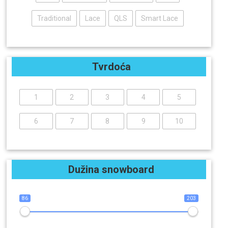
Traditional
Lace
QLS
Smart Lace
Tvrdoća
1
2
3
4
5
6
7
8
9
10
Dužina snowboard
86
203