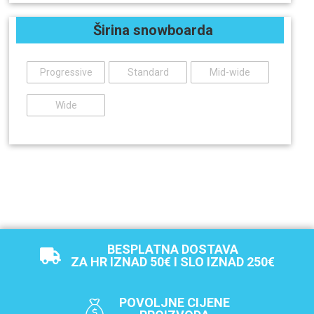
Širina snowboarda
Progressive
Standard
Mid-wide
Wide
BESPLATNA DOSTAVA
ZA HR IZNAD 50€ I SLO IZNAD 250€
POVOLJNE CIJENE