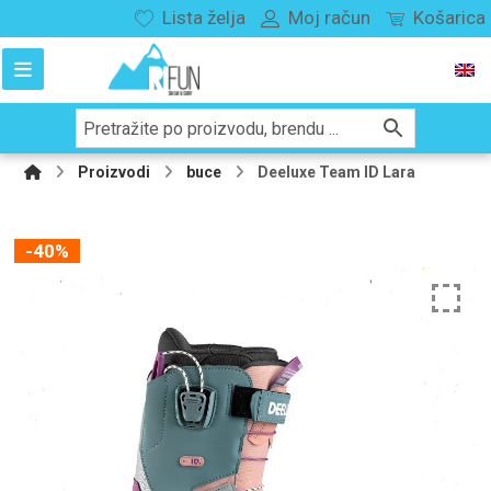
Lista želja
Moj račun
Košarica
Proizvodi
buce
Deeluxe Team ID Lara
-40%