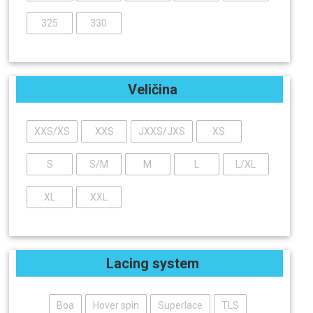
325
330
Veličina
XXS/XS
XXS
JXXS/JXS
XS
S
S/M
M
L
L/XL
XL
XXL
Lacing system
Boa
Hover spin
Superlace
TLS