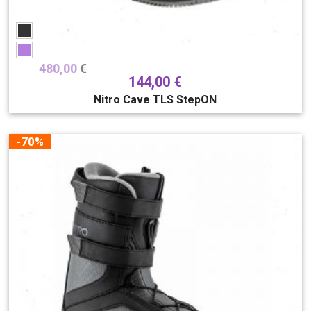
480,00
€
144,00
€
Nitro Cave TLS StepON
-70%