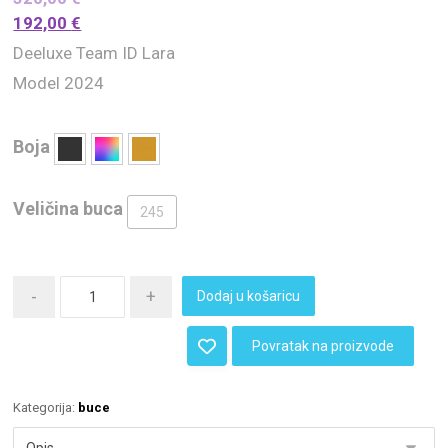
192,00
€
Deeluxe Team ID Lara
Model 2024
Boja
Veličina buca
245
-
+
Dodaj u košaricu
Povratak na proizvode
Kategorija:
buce