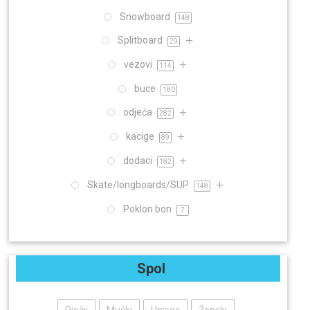
Snowboard
148
Splitboard
29
vezovi
114
buce
180
odjeća
282
kacige
89
dodaci
182
Skate/longboards/SUP
148
Poklon bon
7
Spol