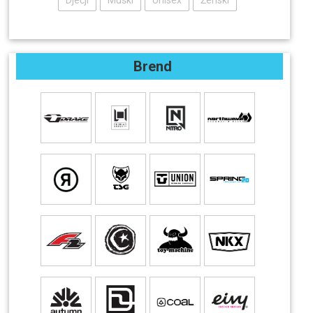
Dječji
Muški
Unisex
Ženski
Brend