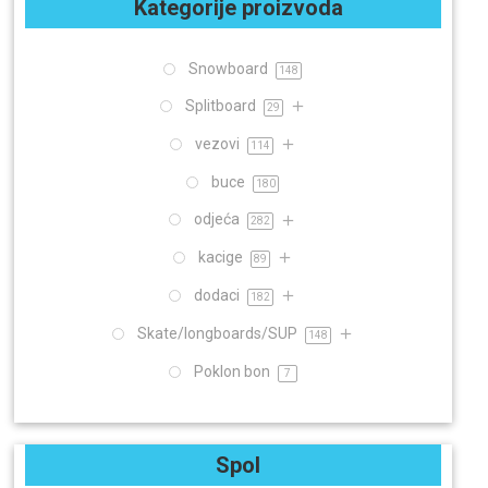
Kategorije proizvoda
Snowboard
148
Splitboard
29
vezovi
114
buce
180
odjeća
282
kacige
89
dodaci
182
Skate/longboards/SUP
148
Poklon bon
7
Spol