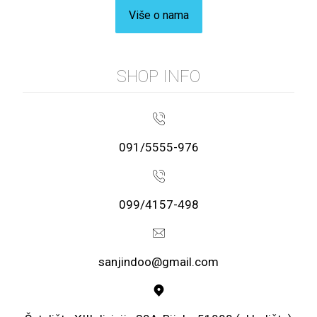
Više o nama
SHOP INFO
091/5555-976
099/4157-498
sanjindoo@gmail.com