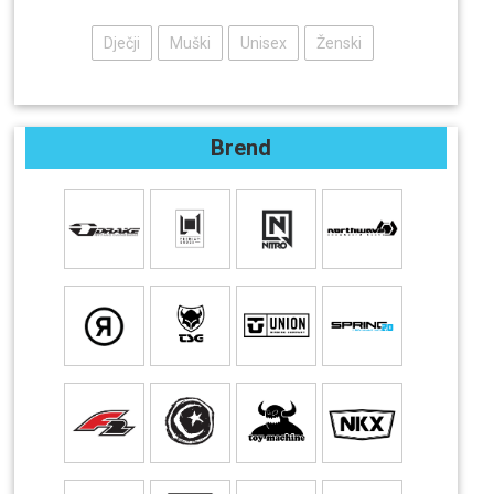
Dječji
Muški
Unisex
Ženski
Brend