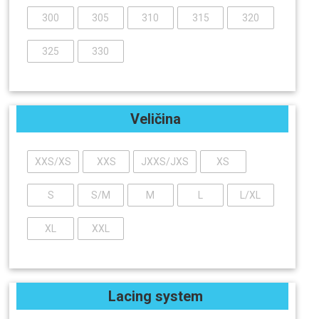
300
305
310
315
320
325
330
Veličina
XXS/XS
XXS
JXXS/JXS
XS
S
S/M
M
L
L/XL
XL
XXL
Lacing system