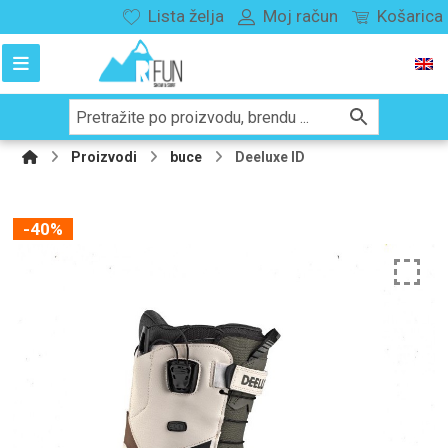
Lista želja
Moj račun
Košarica
Proizvodi
buce
Deeluxe ID
-40%