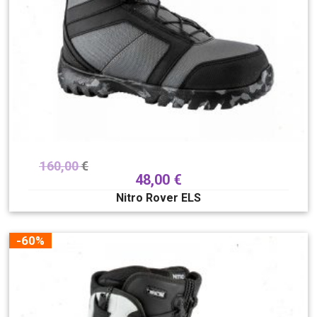
160,00
€
48,00
€
Nitro Rover ELS
-60%