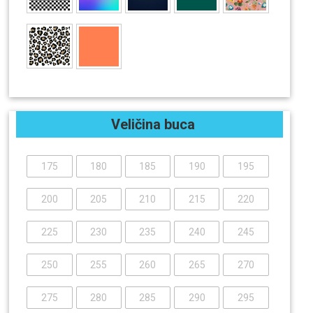
Veličina buca
175
180
185
190
195
200
205
210
215
220
225
230
235
240
245
250
255
260
265
270
275
280
285
290
295