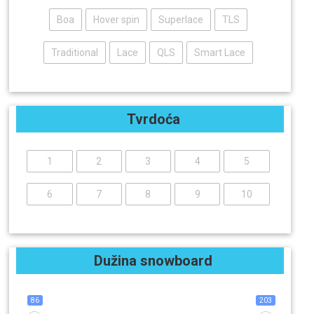
Boa
Hover spin
Superlace
TLS
Traditional
Lace
QLS
Smart Lace
Tvrdoća
1
2
3
4
5
6
7
8
9
10
Dužina snowboard
86
203