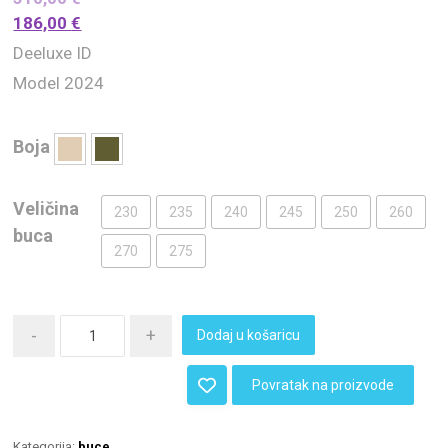
186,00
€
Deeluxe ID
Model 2024
Boja
Veličina
230
235
240
245
250
260
buca
270
275
-
+
Dodaj u košaricu
Povratak na proizvode
Kategorija:
buce