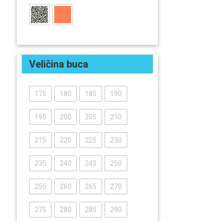
Veličina buca
175
180
185
190
195
200
205
210
215
220
225
230
235
240
245
250
255
260
265
270
275
280
285
290