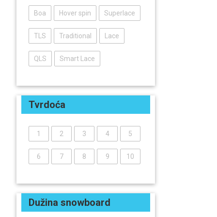
Boa
Hover spin
Superlace
TLS
Traditional
Lace
QLS
Smart Lace
Tvrdoća
1
2
3
4
5
6
7
8
9
10
Dužina snowboard