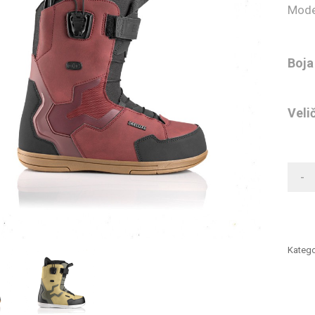
Mode
Boja
Veli
-
Katego