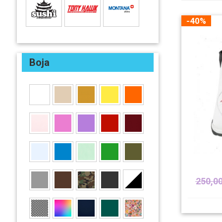
-40%
Boja
250,0