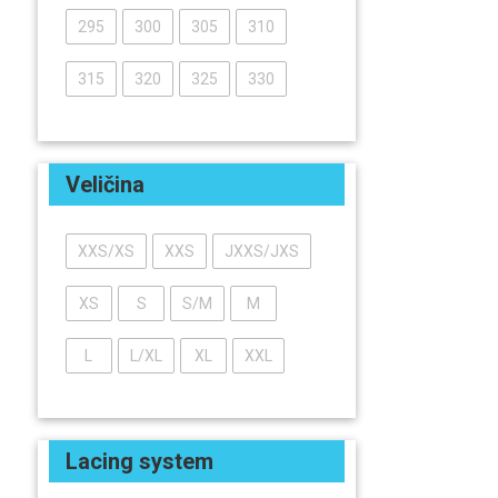
295
300
305
310
315
320
325
330
Veličina
XXS/XS
XXS
JXXS/JXS
XS
S
S/M
M
L
L/XL
XL
XXL
Lacing system