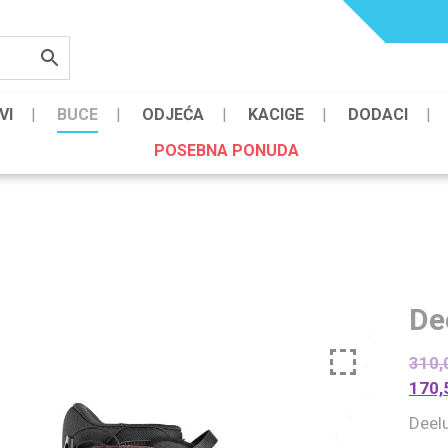
VI
BUCE
ODJEĆA
KACIGE
DODACI
POSEBNA PONUDA
De
310,
170,
Deel