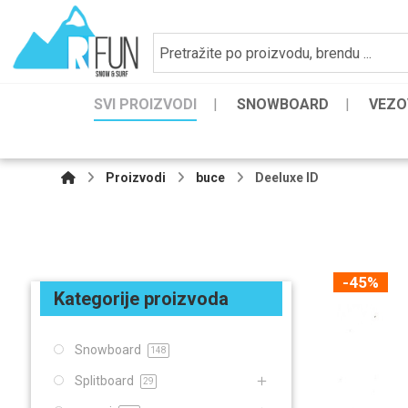
SVI PROIZVODI
SNOWBOARD
VEZO
Proizvodi
buce
Deeluxe ID
-45%
Kategorije proizvoda
Snowboard
148
Splitboard
29