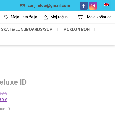
sanjindoo@gmail.com
Moja lista želja
Moj račun
Moja košarica
SKATE/LONGBOARDS/SUP
POKLON BON
eluxe ID
00
€
50
€
uxe ID