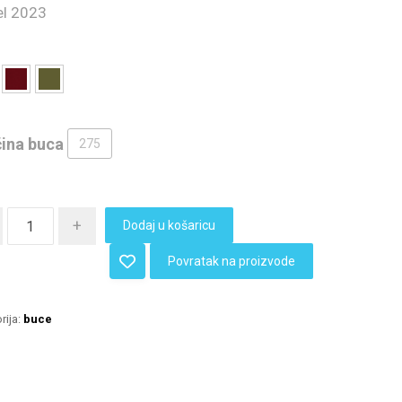
l 2023
čina buca
275
+
Dodaj u košaricu
Povratak na proizvode
rija:
buce