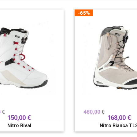
-65%
0
€
480,00
€
150,00
€
168,00
€
Nitro Rival
Nitro Bianca TL