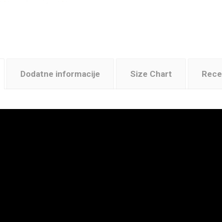
Dodatne informacije
Size Chart
Recen