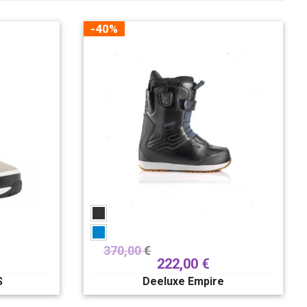
-40%
370,00
€
222,00
€
S
Deeluxe Empire