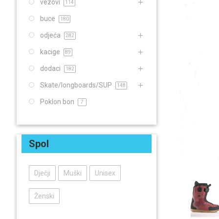
vezovi
114
buce
180
odjeća
282
kacige
89
dodaci
182
Skate/longboards/SUP
148
Poklon bon
7
Spol
Dječji
Muški
Unisex
Ženski