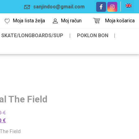
sanjindoo@gmail.com
Moja lista želja
Moj račun
Moja košarica
SKATE/LONGBOARDS/SUP
POKLON BON
al The Field
0
€
0
€
The Field