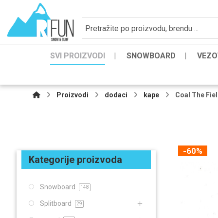
SVI PROIZVODI
SNOWBOARD
VEZO
Proizvodi
dodaci
kape
Coal The Fie
-60%
Kategorije proizvoda
Snowboard
148
Splitboard
29