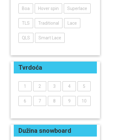
Boa
Hover spin
Superlace
TLS
Traditional
Lace
QLS
Smart Lace
Tvrdoća
1
2
3
4
5
6
7
8
9
10
Dužina snowboard