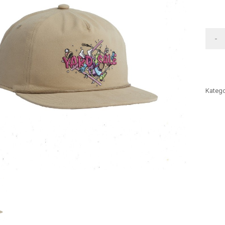
-
Katego