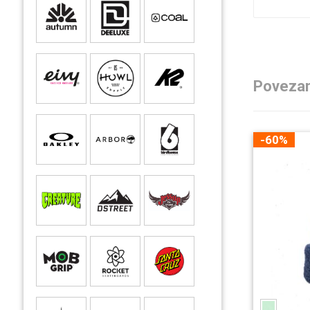
Povezan
-60%