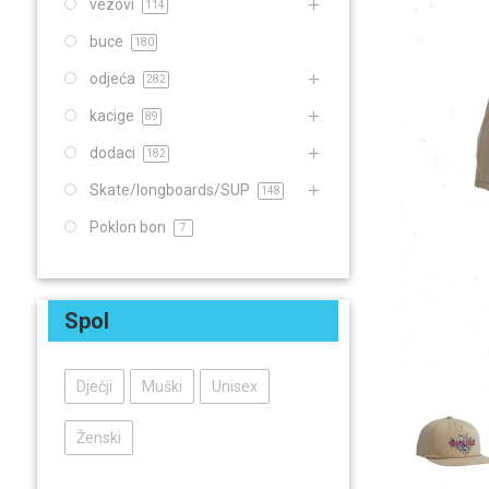
vezovi
114
buce
180
odjeća
282
kacige
89
dodaci
182
Skate/longboards/SUP
148
Poklon bon
7
Spol
Dječji
Muški
Unisex
Ženski