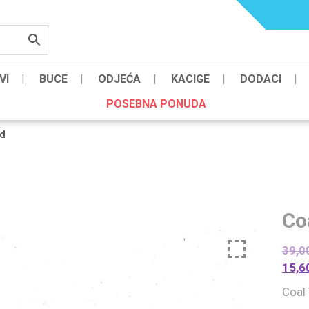
VI
BUCE
ODJEĆA
KACIGE
DODACI
POSEBNA PONUDA
ld
Co
39,0
15,6
Coal 