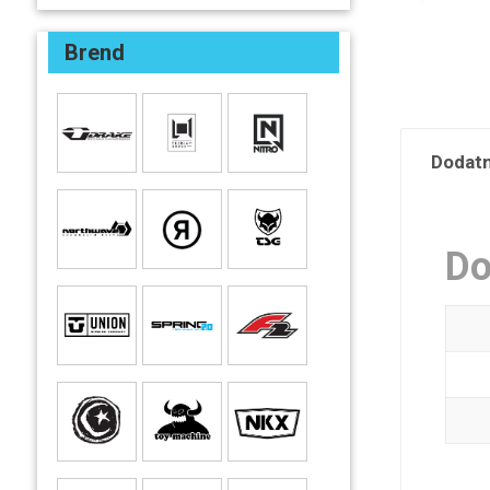
Brend
Dodatn
Do