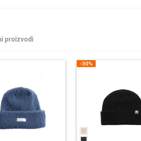
i proizvodi
-30%