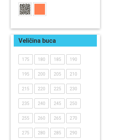
Veličina buca
175
180
185
190
195
200
205
210
215
220
225
230
235
240
245
250
255
260
265
270
275
280
285
290