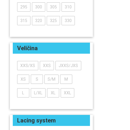
295
300
305
310
315
320
325
330
Veličina
XXS/XS
XXS
JXXS/JXS
XS
S
S/M
M
L
L/XL
XL
XXL
Lacing system