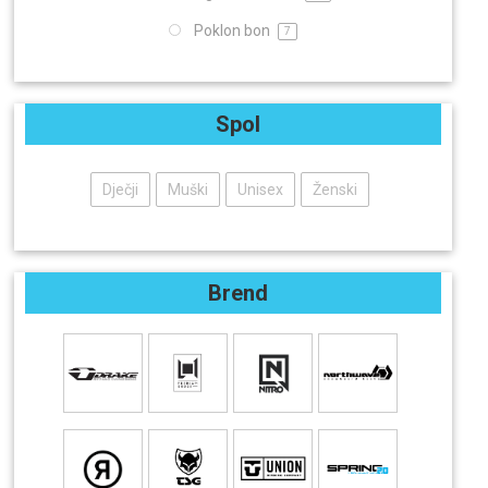
Poklon bon
7
Spol
Dječji
Muški
Unisex
Ženski
Brend