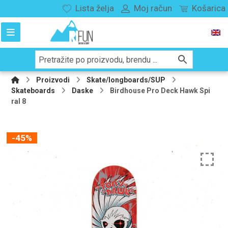
Lista želja
Moj račun
Košarica
Proizvodi
Skate/longboards/SUP
Skateboards
Daske
Birdhouse Pro Deck Hawk Spi
ral 8
-45%