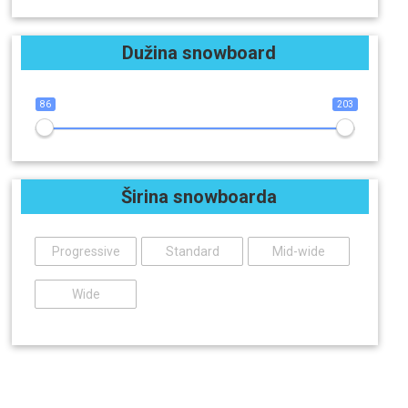
Dužina snowboard
86
203
Širina snowboarda
Progressive
Standard
Mid-wide
Wide