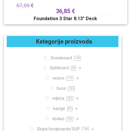
67,00
€
36,85
€
Foundation 3 Star 8.13″ Deck
Kategorije proizvoda
Snowboard
148
Splitboard
28
vezovi
114
buce
180
odjeća
282
kacige
89
dodaci
182
Skate/longboards/SUP
148