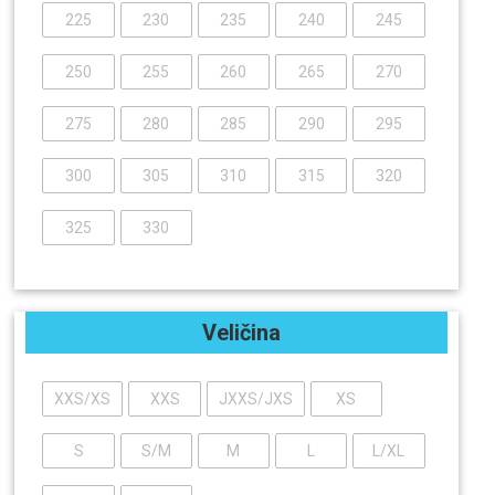
225
230
235
240
245
250
255
260
265
270
275
280
285
290
295
300
305
310
315
320
325
330
Veličina
XXS/XS
XXS
JXXS/JXS
XS
S
S/M
M
L
L/XL