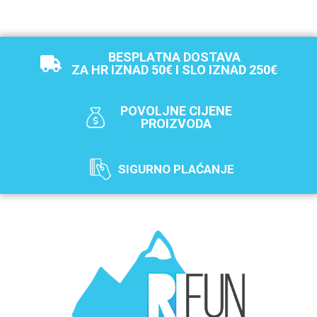
BESPLATNA DOSTAVA
ZA HR IZNAD 50€ I SLO IZNAD 250€
POVOLJNE CIJENE
PROIZVODA
SIGURNO PLAĆANJE