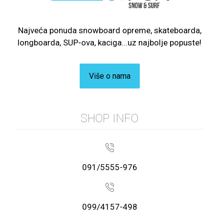
Najveća ponuda snowboard opreme, skateboarda,
longboarda, SUP-ova, kaciga...uz najbolje popuste!
Više o nama
SHOP INFO
091/5555-976
099/4157-498