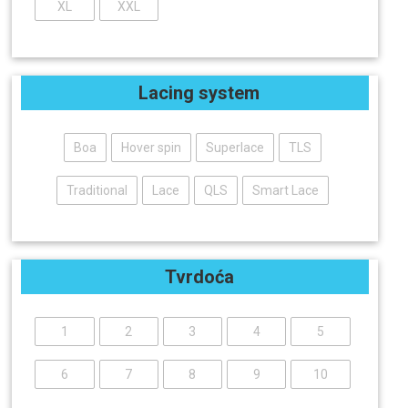
XL
XXL
Lacing system
Boa
Hover spin
Superlace
TLS
Traditional
Lace
QLS
Smart Lace
Tvrdoća
1
2
3
4
5
6
7
8
9
10