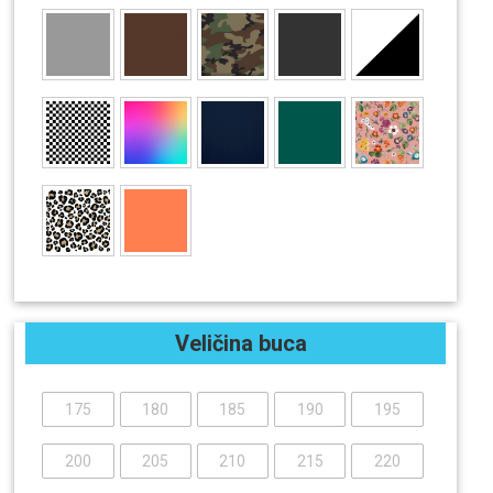
Veličina buca
175
180
185
190
195
200
205
210
215
220