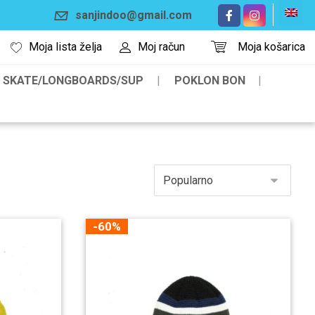
sanjindoo@gmail.com
Moja lista želja
Moj račun
Moja košarica
SKATE/LONGBOARDS/SUP
POKLON BON
-60%