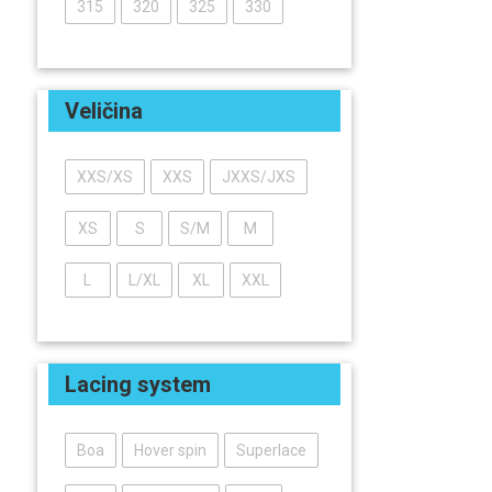
315
320
325
330
Veličina
XXS/XS
XXS
JXXS/JXS
XS
S
S/M
M
L
L/XL
XL
XXL
Lacing system
Boa
Hover spin
Superlace