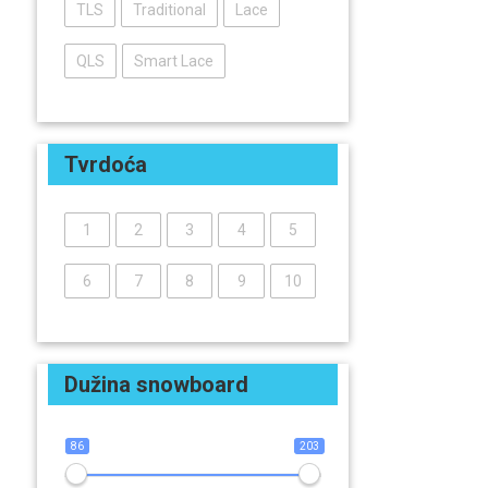
TLS
Traditional
Lace
QLS
Smart Lace
Tvrdoća
1
2
3
4
5
6
7
8
9
10
Dužina snowboard
86
203