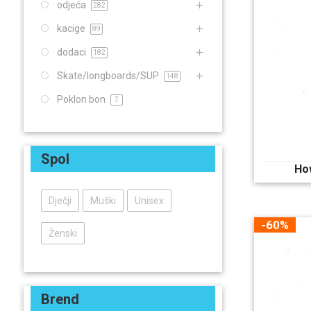
odjeća
282
kacige
89
dodaci
182
Skate/longboards/SUP
148
Poklon bon
7
Spol
Ho
Dječji
Muški
Unisex
-60%
Ženski
Brend