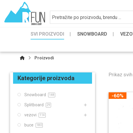
SVI PROIZVODI
SNOWBOARD
VEZO
Proizvodi
Prikaz svih
Kategorije proizvoda
Snowboard
-60%
148
Splitboard
29
vezovi
114
buce
180