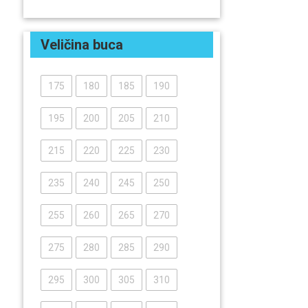
Veličina buca
175
180
185
190
195
200
205
210
215
220
225
230
235
240
245
250
255
260
265
270
275
280
285
290
295
300
305
310