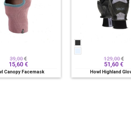
39,00
€
129,00
€
15,60
€
51,60
€
wl Canopy Facemask
Howl Highland Glo