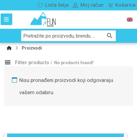
Lista želja
Moj račun
Košarica
Proizvodi
Filter products
No products found!
Kategorije proizvoda
Snowboard
Nisu pronađeni proizvodi koji odgovaraju
148
Splitboard
29
vašem odabiru.
vezovi
114
buce
180
odjeća
282
kacige
89