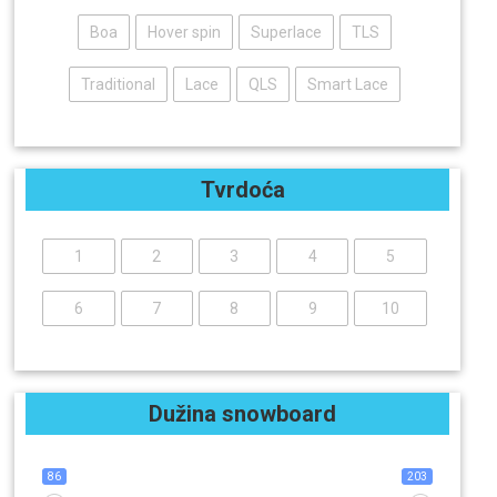
Boa
Hover spin
Superlace
TLS
Traditional
Lace
QLS
Smart Lace
Tvrdoća
1
2
3
4
5
6
7
8
9
10
Dužina snowboard
86
203