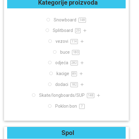
Kategorije proizvoda
dodaci
182
Skate/longboards/SUP
148
Snowboard
148
Poklon bon
7
Splitboard
29
Spol
vezovi
114
Dječji
Muški
Unisex
Ženski
buce
180
Brend
odjeća
282
kacige
89
dodaci
182
Skate/longboards/SUP
148
Poklon bon
7
Spol