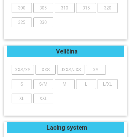
Progressive
Standard
Mid-wide
300
305
310
315
320
Wide
325
330
Veličina
XXS/XS
XXS
JXXS/JXS
XS
S
S/M
M
L
L/XL
XL
XXL
Lacing system