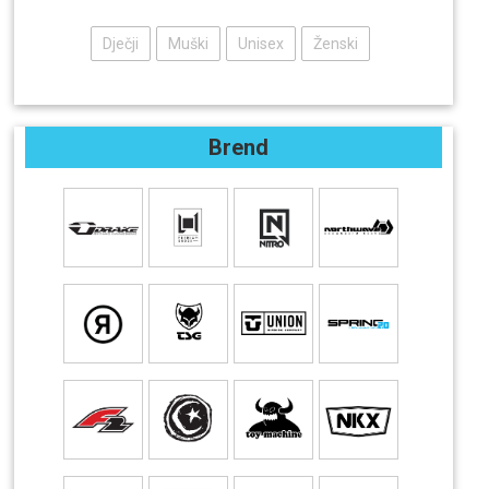
Dječji
Muški
Unisex
Ženski
Brend
Boja