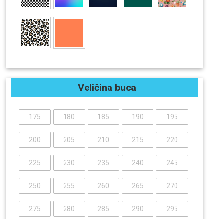
S
S/M
M
L
L/XL
XL
XXL
Lacing system
Boa
Hover spin
Superlace
TLS
Traditional
Veličina buca
Lace
QLS
Smart Lace
Tvrdoća
175
180
185
190
195
1
2
3
4
5
200
205
210
215
220
6
7
8
9
10
225
230
235
240
245
Dužina snowboard
250
255
260
265
270
86
203
275
280
285
290
295
Širina snowboarda