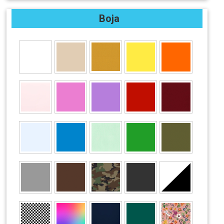
Veličina buca
Boja
175
180
185
190
195
200
205
210
215
220
225
230
235
240
245
250
255
260
265
270
275
280
285
290
295
300
305
310
315
320
325
330
Veličina
XXS/XS
XXS
JXXS/JXS
XS